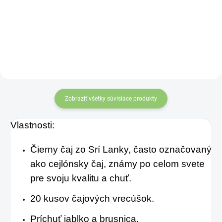
čierneho čaju s
zeleného čaju s
príchuťou broskyne
limetkou a
a papáje
citrónovou trávou
Zobraziť všetky súvisiace produkty
Vlastnosti:
Čierny čaj zo Srí Lanky, často označovaný
ako cejlónsky čaj, známy po celom svete
pre svoju kvalitu a chuť.
20 kusov čajových vrecúšok.
Príchuť jablko a brusnica.