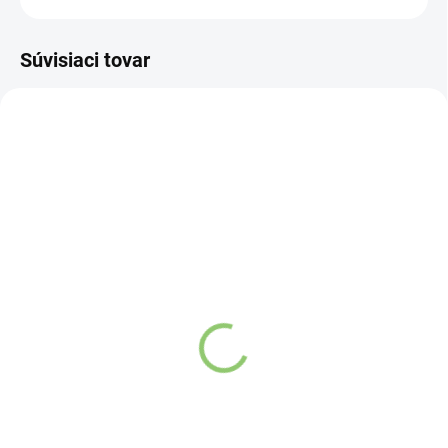
Súvisiaci tovar
NOVINKA
NOVINKA
83188
83189
SKLADOM
SKLADOM
(>5 KS)
(>5 KS)
ARÔME ARÔME Čaj v
ARÔME ARÔME Čaj v
pyramíde, čierny, s
pyramíde, zelený s
broskýňou a papájou,
limetkou a citrónovou
Stromček 20ks
trávou, Klzisko 20ks
Detail
Detail
Darčeková sada
Darčeková sada