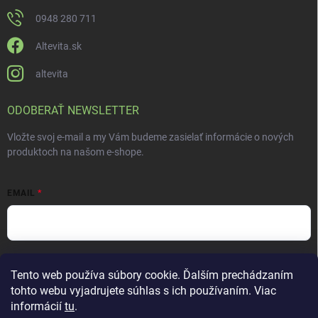
0948 280 711
Altevita.sk
altevita
ODOBERAŤ NEWSLETTER
Vložte svoj e-mail a my Vám budeme zasielať informácie o nových
produktoch na našom e-shope.
EMAIL
Vložením e-mailu súhlasíte s
podmienkami ochrany osobných údajov
Tento web používa súbory cookie. Ďalším prechádzaním
Prihlásiť sa
tohto webu vyjadrujete súhlas s ich používaním. Viac
informácií
tu
.