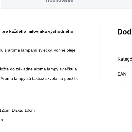
čekom pre výnimočné
darčekom pre výnimočné
ežitosti.
príležitosti.
Dod
 pre každého milovníka východného
olu s aroma lampami sviečky, vonné oleje
Kategó
oložte do základne aroma lampy sviečku a
EAN
:
 Aroma lampy sú taktiež skvelé na použitie
 12cm, Dĺžka: 10cm
cm