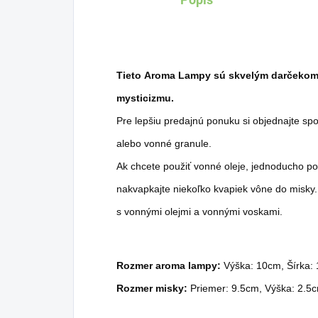
darčekom pre výnimočné
dar
príležitosti.
príl
Tieto Aroma Lampy sú skvelým darčekom
mysticizmu.
Pre lepšiu predajnú ponuku si objednajte sp
alebo vonné granule.
Ak chcete použiť vonné oleje, jednoducho p
nakvapkajte niekoľko kvapiek vône do misky.
s vonnými olejmi a vonnými voskami.
Rozmer aroma lampy:
Výška: 10cm, Šírka:
Rozmer misky:
Priemer: 9.5cm, Výška: 2.5