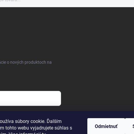
ácie o nových produktoch na
osobných údajov
oužíva súbory cookie. Ďalším
Odmietnuť
m tohto webu vyjadrujete súhlas s