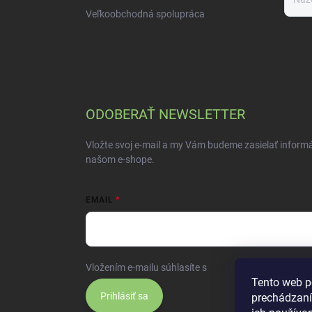
Veľkoobchodná spolupráca
ODOBERAŤ NEWSLETTER
Vložte svoj e-mail a my Vám budeme zasielať inform
našom e-shope.
EMAIL
Vložením e-mailu súhlasíte s
podmienkami ochrany 
Tento web p
Prihlásiť sa
prechádzaní