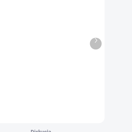
DANÉ
SKLADOM
(>5 KS)
ma
Ďalší
Altevita 100% esenciálny
produkt
olej CITRÓN - Olej
sústredenia a čistoty
l
10ml
Detail
u
Diskusia