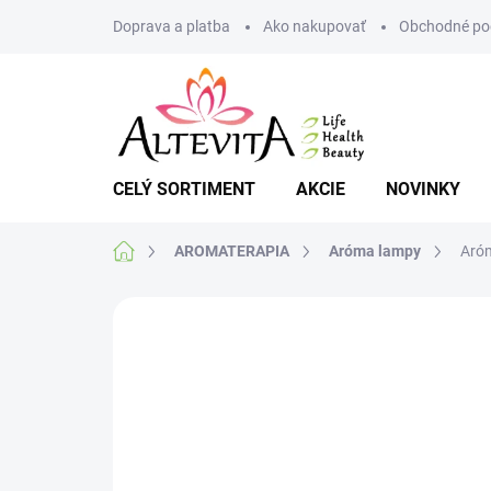
Prejsť
Doprava a platba
Ako nakupovať
Obchodné po
na
obsah
CELÝ SORTIMENT
AKCIE
NOVINKY
Domov
AROMATERAPIA
Aróma lampy
Aróm
Neohodnotené
Podrobnosti hodnote