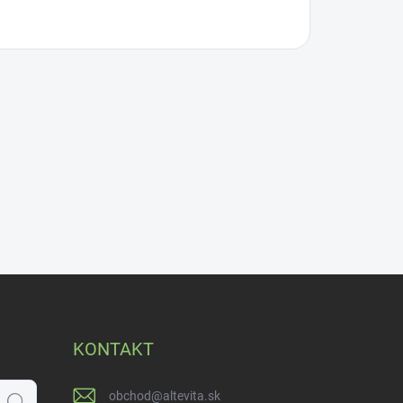
KONTAKT
obchod
@
altevita.sk
Hľadať