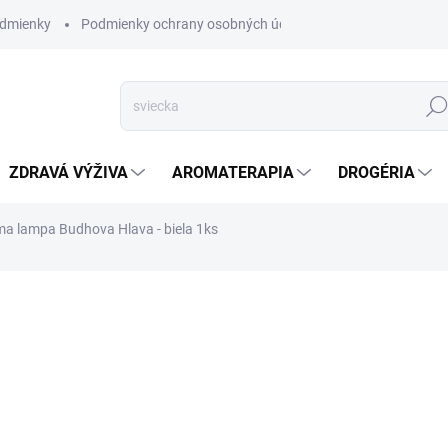
dmienky
Podmienky ochrany osobných údajov
Hľad
ZDRAVÁ VÝŽIVA
AROMATERAPIA
DROGÉRIA
a lampa Budhova Hlava - biela 1ks
nia
ZNAČKA:
AWM
VYPREDANÉ
Tieto Aroma Lampy sú skv
východného mysticizmu.
DETAILNÉ INFORMÁCIE