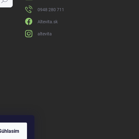
0948 280 711
Altevita.sk
altevita
Súhlasím