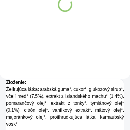
limetkovou šťavou 330
ml
Detail
Zažite pravú
osviežujúcu chuť s
Charlie's Organics.
Táto perlivá voda s
prírodnou malinovou
a limetkovou šťavou
Zloženie:
je vyrobená z BIO
Želírujúca látka: arabská guma*, cukor*, glukózový sirup*,
certifikovaných
včelí med* (7,5%), extrakt z islandského machu* (1,4%),
prísad. Je skvelá na
pomarančový olej*, extrakt z tonky*, tymiánový olej*
zahnanie smädu
(0,1%), citrón olej*, vanilkový extrakt*, mätový olej*,
majoránkový olej*, protihrudkujúca látka: karnaubský
alebo len ako
vosk*
osvieženie v týchto