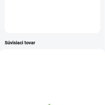
podporuje prírodný včelí med. Originálny výrobok
švajčiarskej kvality – na dobré aj zlé časy!
DETAILNÉ INFORMÁCIE
OPÝTAŤ SA
STRÁŽIŤ
Súvisiaci tovar
NOVINKA
83247
VYPREDANÉ
Charlie's Organics sýtená
pitná voda s malinovou a