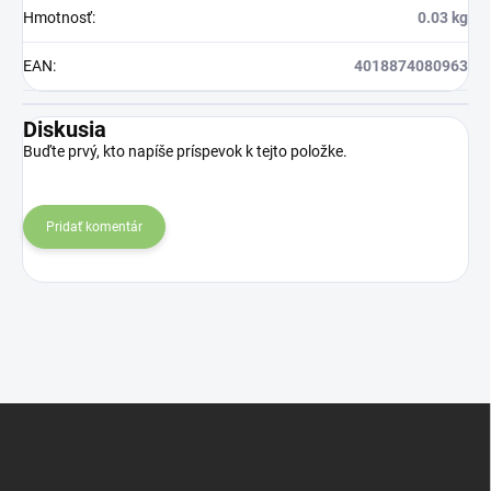
Hmotnosť
:
0.03 kg
EAN
:
4018874080963
Diskusia
Buďte prvý, kto napíše príspevok k tejto položke.
Pridať komentár
Z
á
p
ä