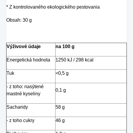
sparných dňoch.
* Z kontrolovaného ekologického pestovania
Obsah: 30 g
Výživové údaje
na 100 g
Energetická hodnota
1250 kJ / 298 kcal
Tuk
<0,5 g
- z toho: nasýtené
0,1 g
mastné kyseliny
Sacharidy
58 g
- z toho cukry
46 g