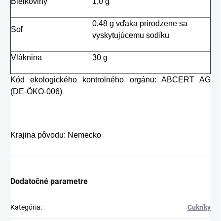
Bielkoviny
1,0 g
0,48 g vďaka prirodzene sa
Soľ
vyskytujúcemu sodíku
Vláknina
30 g
Kód ekologického kontrolného orgánu: ABCERT AG
(DE-ÖKO-006)
Krajina pôvodu: Nemecko
Dodatočné parametre
Kategória
:
Cukríky