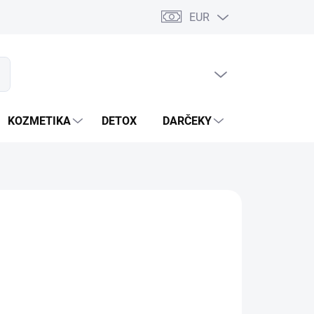
EUR
PRÁZDNY KOŠÍK
ať
NÁKUPNÝ
KOŠÍK
KOZMETIKA
DETOX
DARČEKY
MIXÉRY
OPÝTAŤ SA
STRÁŽIŤ