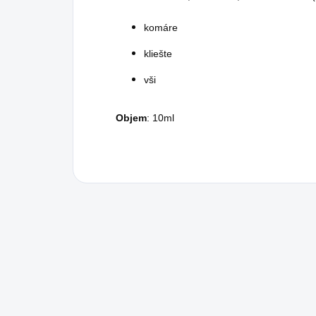
komáre
kliešte
vši
Objem
: 10ml