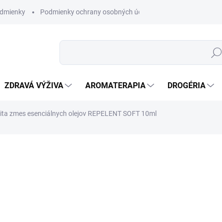
dmienky
Podmienky ochrany osobných údajov
Hľad
ZDRAVÁ VÝŽIVA
AROMATERAPIA
DROGÉRIA
vita zmes esenciálnych olejov REPELENT SOFT 10ml
nia
ZNAČKA:
ALTEVITA
SKLADOM
(>5 KS)
DETAILNÉ INFORMÁCIE