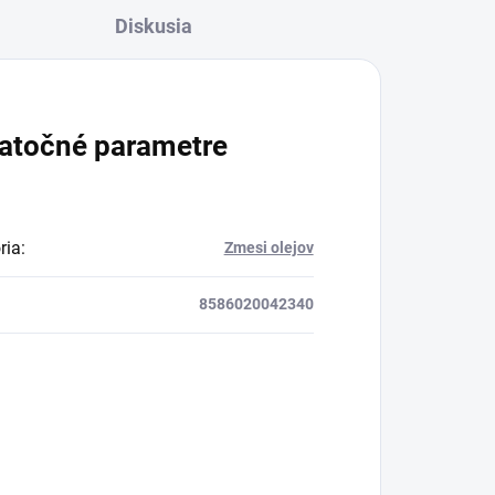
Diskusia
BIO certifikovaných
prísad. Je skvelá na
zahnanie smädu alebo
len ako osvieženie v
atočné parametre
týchto sparných dňoch.
ria
:
Zmesi olejov
8586020042340