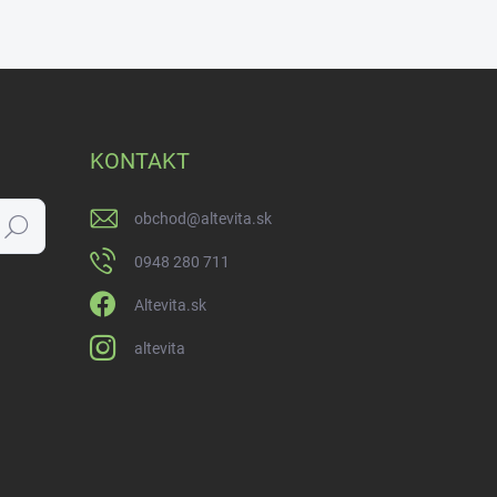
KONTAKT
obchod
@
altevita.sk
Hľadať
0948 280 711
Altevita.sk
altevita