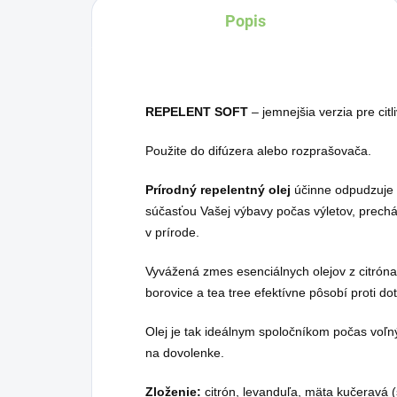
Popis
REPELENT SOFT
– jemnejšia verzia pre citl
Použite do difúzera alebo rozprašovača.
Prírodný repelentný olej
účinne odpudzuje h
súčasťou Vašej výbavy počas výletov, prechád
v prírode.
Vyvážená zmes esenciálnych olejov z citróna
borovice a tea tree efektívne pôsobí proti 
Olej je tak ideálnym spoločníkom počas voľný
na dovolenke.
Zloženie:
citrón, levanduľa, mäta kučeravá (