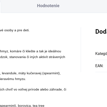
Hodnotenie
Dod
ivé osoby a pre deti.
myz, komáre či kliešte a tak je ideálnou
Kategó
zok, stanovania či iných aktivít strávených
EAN
:
, levandule, mäty kučeravej (spearmint),
dotieravému hmyzu.
ch chvíľ vo voľnej prírode alebo záhrade, či
spearmint), borovica, tea tree