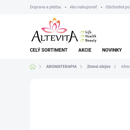
Prejsť
Doprava a platba
Ako nakupovať
Obchodné po
na
obsah
CELÝ SORTIMENT
AKCIE
NOVINKY
Domov
AROMATERAPIA
Zmesi olejov
Alte
Neohodnotené
Podrobnosti hodnote