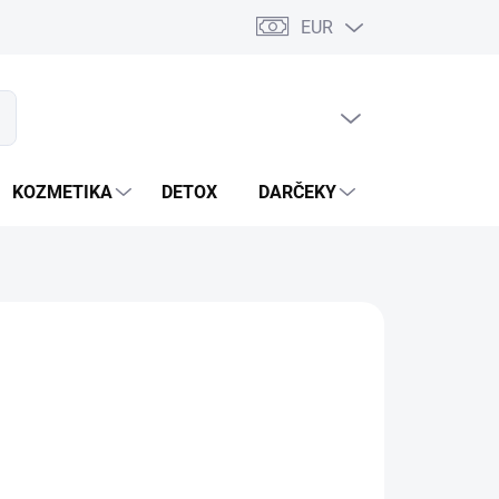
EUR
PRÁZDNY KOŠÍK
ať
NÁKUPNÝ
KOŠÍK
KOZMETIKA
DETOX
DARČEKY
MIXÉRY
OPÝTAŤ SA
STRÁŽIŤ