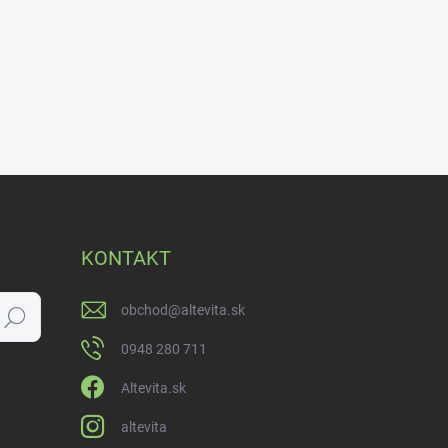
KONTAKT
obchod
@
altevita.sk
Hľadať
0948 280 711
Altevita.sk
altevita