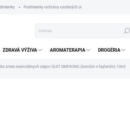
dmienky
Podmienky ochrany osobných údajov
Hľad
ZDRAVÁ VÝŽIVA
AROMATERAPIA
DROGÉRIA
vita zmes esenciálnych olejov QUIT SMOKING (končím s fajčením) 10ml
nia
ZNAČKA:
ALTEVITA
SKLADOM
(>5 KS)
DETAILNÉ INFORMÁCIE