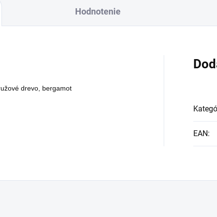
Hodnotenie
Dod
 ružové drevo, bergamot
Kategó
EAN
: