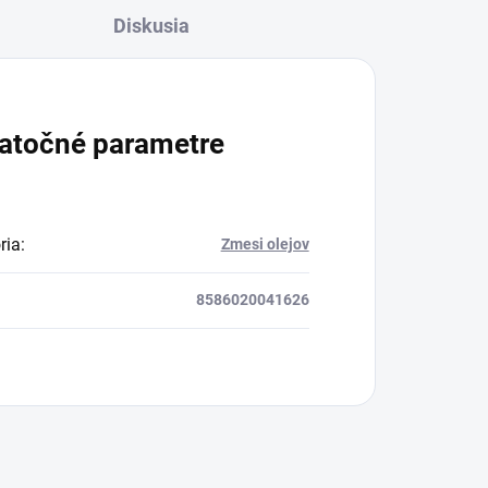
Diskusia
BIO certifikovaných
prísad. Je skvelá na
zahnanie smädu alebo
len ako osvieženie v
atočné parametre
týchto sparných dňoch.
ria
:
Zmesi olejov
8586020041626