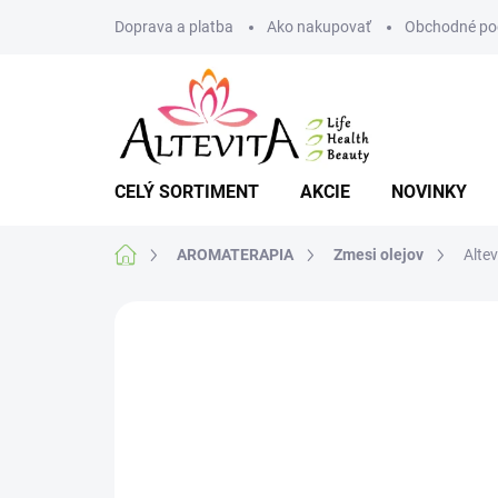
Prejsť
Doprava a platba
Ako nakupovať
Obchodné po
na
obsah
CELÝ SORTIMENT
AKCIE
NOVINKY
Domov
AROMATERAPIA
Zmesi olejov
Alte
Neohodnotené
Podrobnosti hodnote