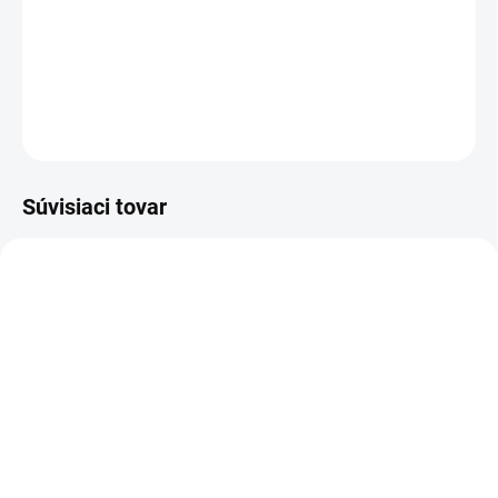
svoje vlastné silné a slabé stránky, svoje vlastné
špecifické črty, túžby a postoj k životu a ľuďom.
DETAILNÉ INFORMÁCIE
OPÝTAŤ SA
STRÁŽIŤ
Súvisiaci tovar
AKCIA
AT110
AT31
SKLADOM
SKLADOM
(>5 KS)
(>5 KS)
Altevita zmes
Altevita 100% esenciálny
esenciálnych olejov
olej LIMETKA – Olej