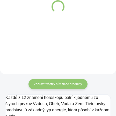
ASTRO - BARAN (ARIES)
očisty a upratovania
10ml
10ml
Detail
Detail
Existuje 12 znamení
zverokruhu a každé
znamenie má svoje
vlastné silné a slabé
stránky, svoje vlastné
špecifické črty, túžby a
postoj k životu a ľuďom.
Zobraziť všetky súvisiace produkty
Každé z 12 znamení horoskopu patrí k jednému zo
štyroch prvkov Vzd
uch, Oheň, Voda a Zem. Tieto prvky
predstavujú základný typ energie, ktorá pôsobí v každom