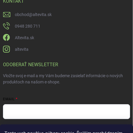
KONTAKT
obchod
@
altevita.sk
0948 280 711
Altevita.sk
altevita
ODOBERAŤ NEWSLETTER
Vložte svoj e-mail a my Vám budeme zasielať informácie o nových
produktoch na našom e-shope.
EMAIL
Vložením e-mailu súhlasíte s
podmienkami ochrany osobných údajov