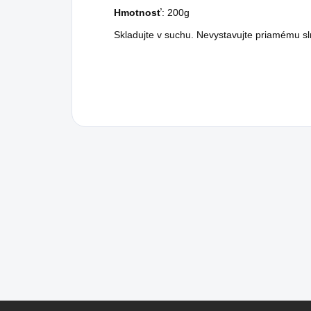
Hmotnosť
: 200g
Skladujte v suchu. Nevystavujte priamému s
Z