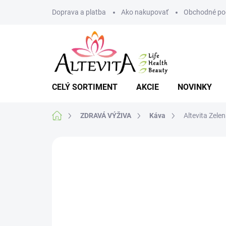
Prejsť
Doprava a platba
Ako nakupovať
Obchodné po
na
obsah
CELÝ SORTIMENT
AKCIE
NOVINKY
Domov
ZDRAVÁ VÝŽIVA
Káva
Altevita Zele
Neohodnotené
Podrobnosti hodnote