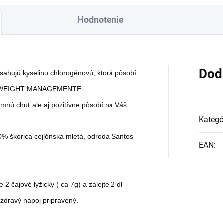
Hodnotenie
Dod
sahujú kyselinu chlorogénovú, ktorá pôsobí
šom WEIGHT MANAGEMENTE.
emnú chuť ale aj pozitívne pôsobí na Váš
Kategó
0% škorica cejlónska mletá, odroda Santos
EAN
:
2 čajové lyžicky ( ca 7g) a zalejte 2 dl
 zdravý nápoj pripravený.