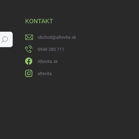
KONTAKT
obchod
@
altevita.sk
Hľadať
0948 280 711
Altevita.sk
altevita