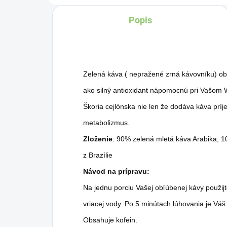
Popis
Zelená káva ( nepražené zrná kávovníku) ob
ako silný antioxidant nápomocnú pri Va
Škoria cejlónska nie len že dodáva káva príj
metabolizmus.
Zloženie
: 90% zelená mletá káva Arabika, 1
z Brazílie
Návod na prípravu:
Na jednu porciu Vašej obľúbenej kávy použijte 
vriacej vody. Po 5 minútach lúhovania je Váš
Obsahuje kofein.