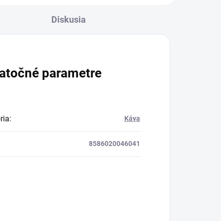
ovata) slúži na
Diskusia
prečistenie celého tela,
najmä tráviacej sústavy.
atočné parametre
ria
:
Káva
8586020046041