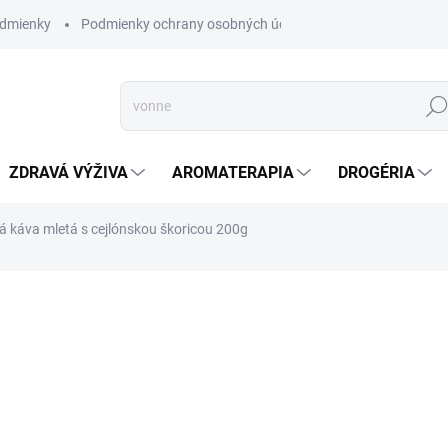
dmienky
Podmienky ochrany osobných údajov
Hľad
ZDRAVÁ VÝŽIVA
AROMATERAPIA
DROGÉRIA
ná káva mletá s cejlónskou škoricou 200g
nia
ZNAČKA:
ALTEVITA
SKLADOM
(>5 KS)
Zelená káva ( nepražené zrn
ktorá nie len že dodáva káva
metabolizmus.