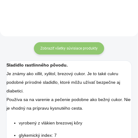
prirodzenou cestou.
prirodzenou cestou.
Zobraziť všetky súvisiace produkty
Sladidlo rastlinného pôvodu.
Je známy ako xillit, xylitol, brezový cukor. Je to také cukru
podobné prírodné sladidlo, ktoré môžu užívať bezpečne aj
diabetici.
Používa sa na varenie a pečenie podobne ako bežný cukor. Nie
je vhodný na prípravu kysnutého cesta.
vyrobený z vlákien brezovej kôry
glykemický index: 7