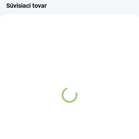
Súvisiaci tovar
AV31
AV34
SKLADOM
SKLADOM
(>5 KS)
(>5 KS)
Altevita BIO kokosový
Altevita BIO kokosový
cukor 220g
cukor 1kg
Detail
Detail
Kokosový cukor je 100%
Kokosový cukor je 100%
prírodný, nerafinovaný, veľmi
prírodný, nerafinovaný, veľmi
ľahko sa rozpúšťa. Osladeným
ľahko sa rozpúšťa. Osladeným
potravinám dodá jemnú
potravinám dodá jemnú
karamelovú chuť, ktorú získava
karamelovú chuť, ktorú získava