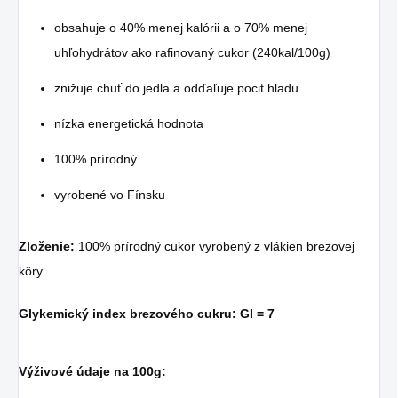
obsahuje o 40% menej kalórii a o 70% menej
uhľohydrátov ako rafinovaný cukor (240kal/100g)
znižuje chuť do jedla a odďaľuje pocit hladu
nízka energetická hodnota
100% prírodný
vyrobené vo Fínsku
Zloženie:
100% prírodný cukor vyrobený z vlákien brezovej
kôry
Glykemický index brezového cukru: GI = 7
Výživové údaje na 100g: