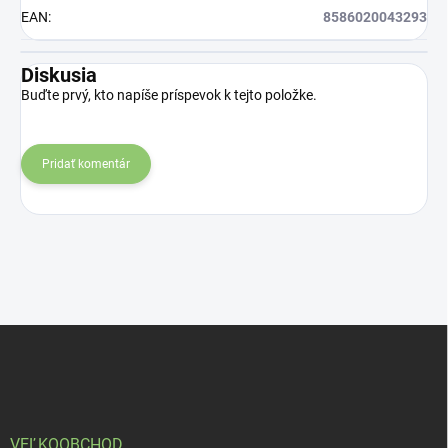
EAN
:
8586020043293
Diskusia
Buďte prvý, kto napíše príspevok k tejto položke.
Pridať komentár
Z
á
p
ä
t
i
VEĽKOOBCHOD