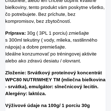
chudnete, alebo len chcete doplniť kvalitné
bielkoviny, tento produkt vám poskytne všetko,
čo potrebujete. Bez príchute, bez
kompromisov, bez zbytočností.
Príprava:
30g ( 3PL 1 porciu) zmiešajte
s 300ml tekutiny ( vody, mlieka, rastilinného
nápoja) a dobre premiešajte.
Ideálne konzumovať po tréningovej aktivite
alebo ako zdravú desiatu / olovrant.
Zloženie: Srvátkový proteínový koncentrát
WPC80 NUTRIWHEY TM (
mliečna bielkovina
- srvátka
), emulgátor: slnečnicový lecitín.
Alergény:
laktóza.
Výživové údaje na 100g/ 1 porciu 30g