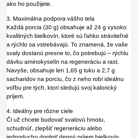
ako ho použijete.
3. Maximálna podpora vášho tela
Každá porcia (30 g) obsahuje až 24 g vysoko
kvalitných bielkovín, ktoré sú ľahko stráviteľné
a rýchlo sa vstrebávajú. To znamená, že vaše
svaly dostanú presne to, čo potrebujú – rýchlu
dávku aminokyselín na regeneráciu a rast.
Navyše, obsahuje len 1,65 g tuku a 2,7 g
sacharidov na porciu, čo z neho robí ideálnu
voľbu pre tých, ktorí sledujú svoj kalorický
príjem.
4. Ideálny pre rôzne ciele
Či už chcete budovať svalovú hmotu,
schudnúť, zlepšiť regeneráciu alebo
jednoducho doplniť denný príjem bielkovín,