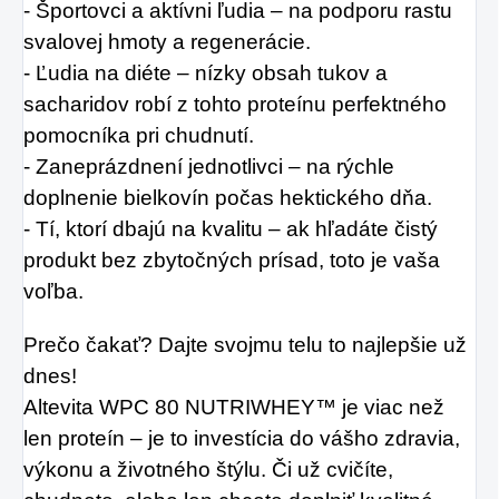
- Športovci a aktívni ľudia – na podporu rastu
svalovej hmoty a regenerácie.
- Ľudia na diéte – nízky obsah tukov a
sacharidov robí z tohto proteínu perfektného
pomocníka pri chudnutí.
- Zaneprázdnení jednotlivci – na rýchle
doplnenie bielkovín počas hektického dňa.
- Tí, ktorí dbajú na kvalitu – ak hľadáte čistý
produkt bez zbytočných prísad, toto je vaša
voľba.
Prečo čakať? Dajte svojmu telu to najlepšie už
dnes!
Altevita WPC 80 NUTRIWHEY™ je viac než
len proteín – je to investícia do vášho zdravia,
výkonu a životného štýlu. Či už cvičíte,