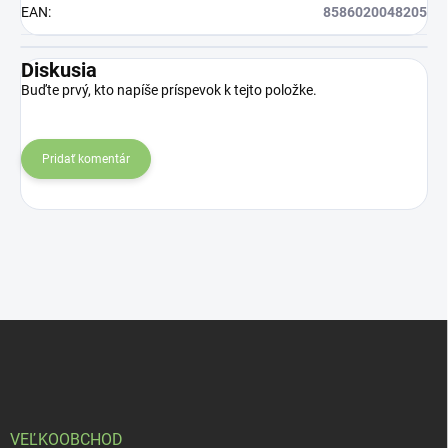
EAN
:
8586020048205
Diskusia
Buďte prvý, kto napíše príspevok k tejto položke.
Pridať komentár
Z
á
p
ä
t
i
VEĽKOOBCHOD