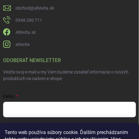
obchod
@
altevita.sk
0948 280 711
Altevita.sk
altevita
ODOBERAŤ NEWSLETTER
Vložte svoj e-mail a my Vám budeme zasielať informácie o nových
produktoch na našom e-shope.
EMAIL
Vložením e-mailu súhlasíte s
podmienkami ochrany osobných údajov
Tento web používa súbory cookie. Ďalším prechádzaním
Prihlásiť sa