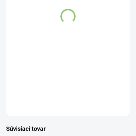
SKLADOM
(>5 KS)
Altevita Slim Oil: Vaša cesta k zdraviu a štíhlosti
DETAILNÉ INFORMÁCIE
OPÝTAŤ SA
STRÁŽIŤ
Súvisiaci tovar