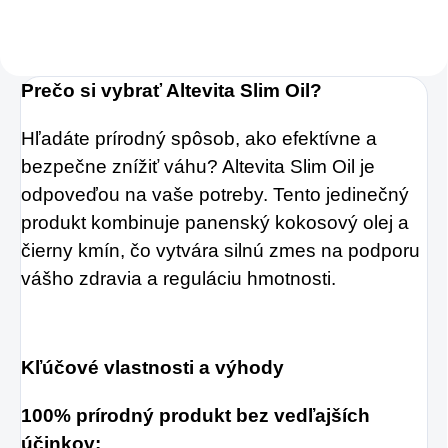
v množstve 80 %.
Ako dobre vieme,
Prečo si vybrať Altevita Slim Oil?
pokožku ovplyvňujú
mnohé faktory,
Hľadáte prírodný spôsob, ako efektívne a
dôsledkom čoho
bezpečne znížiť váhu? Altevita Slim Oil je
môže produkcia
odpoveďou na vaše potreby. Tento jedinečný
kolagénu zanikať.
produkt kombinuje panenský kokosový olej a
Preto rad prichádza
čierny kmín, čo vytvára silnú zmes na podporu
na produkt Verisol,
vášho zdravia a reguláciu hmotnosti.
ktorý je v tomto
prípade skvelým
Kľúčové vlastnosti a výhody
riešením.
100% prírodný produkt bez vedľajších
účinkov: