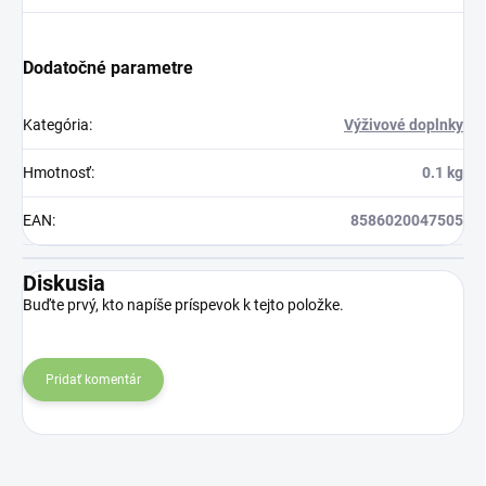
Dodatočné parametre
Kategória
:
Výživové doplnky
Hmotnosť
:
0.1 kg
EAN
:
8586020047505
Diskusia
Buďte prvý, kto napíše príspevok k tejto položke.
Pridať komentár