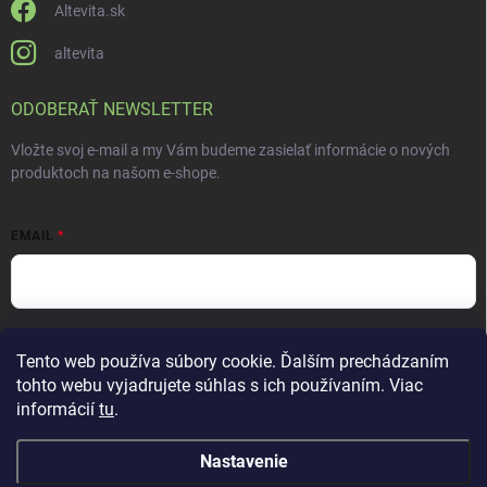
Altevita.sk
altevita
ODOBERAŤ NEWSLETTER
Vložte svoj e-mail a my Vám budeme zasielať informácie o nových
produktoch na našom e-shope.
EMAIL
Vložením e-mailu súhlasíte s
podmienkami ochrany osobných údajov
Tento web používa súbory cookie. Ďalším prechádzaním
Prihlásiť sa
tohto webu vyjadrujete súhlas s ich používaním. Viac
informácií
tu
.
Nastavenie