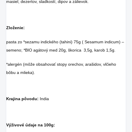
masiel, dezertov, sladkostí, dipov a zálievok.
Zloženie:
pasta zo *sezamu indického (tahini) 75g ( Sesamum indicum) –
semeno; *BIO agátový med 20g, škorica 3,5g, karob 1,5g.
*alergén (môže obsahovať stopy orechov, arašidov, vlčieho
bôbu a mlieka).
Krajina pôvodu:
India
Výživové údaje na 100g: