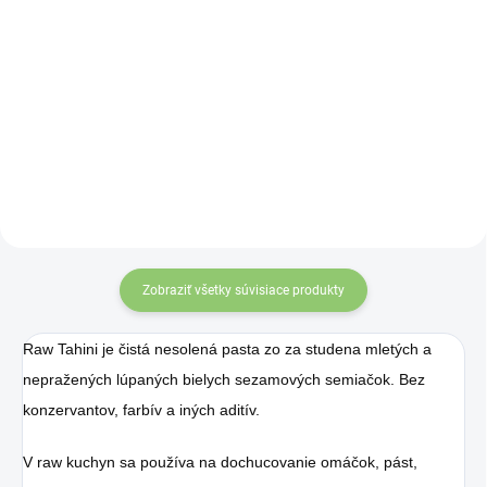
Nová orieškovo-čokoládová
Proteinella s príchuťou biela
nátierka od švédskeho výrobcu,
čokoláda obohatená o
je určená tým, ktorí chcú zahnať
bielkoviny (srvátkový
chuť na sladké „sladkou
proteínový izolát) je bez
pochúťkou“ a zároveň dodať telu
pridaného cukru.
prospešné živiny a nie prázdne
kalórie.
Zobraziť všetky súvisiace produkty
Raw Tahini je čistá nesolená pasta zo za studena mletých a
nepražených lúpaných bielych sezamových semiačok. Bez
konzervantov, farbív a iných aditív.
V raw kuchyn sa používa na dochucovanie omáčok, pást,