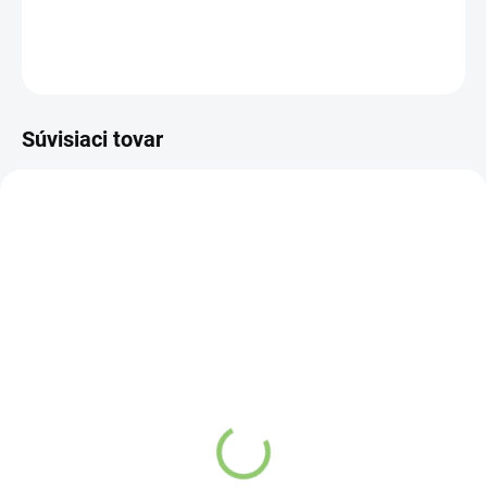
DETAILNÉ INFORMÁCIE
OPÝTAŤ SA
STRÁŽIŤ
Súvisiaci tovar
HL01
HL02
VYPREDANÉ
VYPREDANÉ
Healthyco proteinella
Healthyco proteinella
Hazelnut 400G
White Chocolate 400G
Detail
Detail