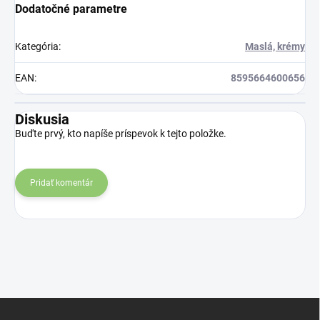
Dodatočné parametre
Kategória
:
Maslá, krémy
EAN
:
8595664600656
Diskusia
Buďte prvý, kto napíše príspevok k tejto položke.
Pridať komentár
Z