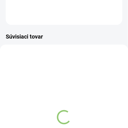
DETAILNÉ INFORMÁCIE
OPÝTAŤ SA
STRÁŽIŤ
Súvisiaci tovar
HL01
HL02
VYPREDANÉ
VYPREDANÉ
Healthyco proteinella
Healthyco proteinella
Hazelnut 400G
White Chocolate 400G
Detail
Detail