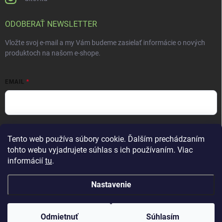
ODOBERAŤ NEWSLETTER
Vložte svoj e-mail a my Vám budeme zasielať informácie o nových
produktoch na našom e-shope.
EMAIL
Vložením e-mailu súhlasíte s
podmienkami ochrany osobných údajov
Tento web používa súbory cookie. Ďalším prechádzaním
Prihlásiť sa
tohto webu vyjadrujete súhlas s ich používaním. Viac
informácií
tu
.
Nastavenie
Copyright 2026
ALTEVITA Group s.r.o., life - health - beauty
. Všetky práva
vyhradené.
Upraviť nastavenie cookies
Odmietnuť
Súhlasím