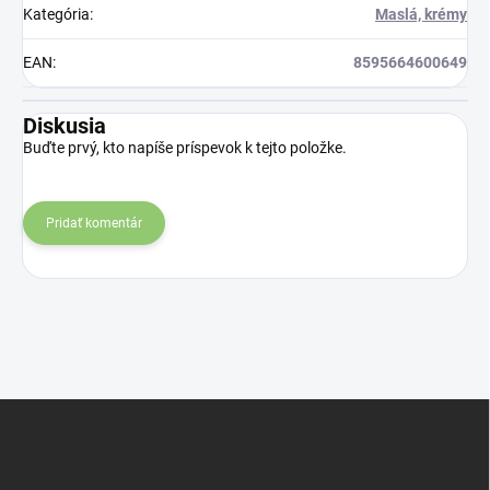
Kategória
:
Maslá, krémy
EAN
:
8595664600649
Diskusia
Buďte prvý, kto napíše príspevok k tejto položke.
Pridať komentár
Z
á
p
ä