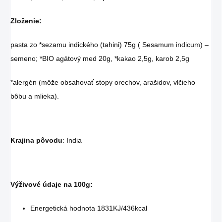
Zloženie:
pasta zo *sezamu indického (tahini) 75g ( Sesamum indicum) –
semeno; *BIO agátový med 20g, *kakao 2,5g, karob 2,5g
*alergén (môže obsahovať stopy orechov, arašidov, vlčieho
bôbu a mlieka).
Krajina pôvodu
: India
Výživové údaje na 100g:
Energetická hodnota 1831KJ/436kcal