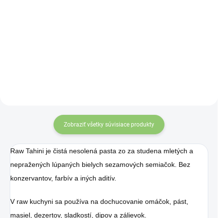
Nová orieškovo-čokoládová
Proteinella s príchuťou biela
nátierka od švédskeho výrobcu,
čokoláda obohatená o
je určená tým, ktorí chcú zahnať
bielkoviny (srvátkový
chuť na sladké „sladkou
proteínový izolát) je bez
pochúťkou“ a zároveň dodať telu
pridaného cukru.
prospešné živiny a nie prázdne
kalórie.
Zobraziť všetky súvisiace produkty
Raw Tahini je čistá nesolená pasta zo za studena mletých a
nepražených lúpaných bielych sezamových semiačok. Bez
konzervantov, farbív a iných aditív.
V raw kuchyni sa používa na dochucovanie omáčok, pást,
masiel, dezertov, sladkostí, dipov a zálievok.