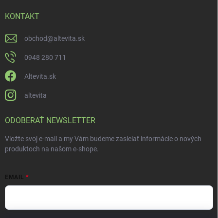
KONTAKT
obchod
@
altevita.sk
0948 280 711
Altevita.sk
altevita
ODOBERAŤ NEWSLETTER
Vložte svoj e-mail a my Vám budeme zasielať informácie o nových
produktoch na našom e-shope.
EMAIL