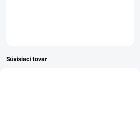
DETAILNÉ INFORMÁCIE
OPÝTAŤ SA
STRÁŽIŤ
Súvisiaci tovar
NOVINKA
HL02
83247
VYPREDANÉ
VYPREDANÉ
Healthyco proteinella
Charlie's Organics sýtená
White Chocolate 400G
pitná voda s malinovou a