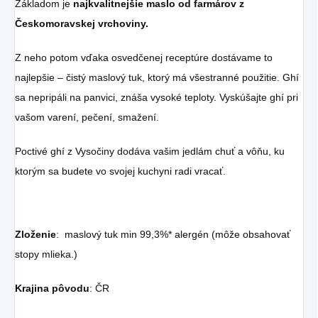
osvieženie v týchto
Základom je
najkvalitnejšie maslo od farmárov z
sparných dňoch.
Českomoravskej vrchoviny.
Z neho potom vďaka osvedčenej receptúre dostávame to
najlepšie – čistý maslový tuk, ktorý má všestranné použitie. Ghí
sa nepripáli na panvici, znáša vysoké teploty. Vyskúšajte ghí pri
vašom varení, pečení, smažení.
Poctivé ghí z Vysočiny dodáva vašim jedlám chuť a vôňu, ku
ktorým sa budete vo svojej kuchyni radi vracať.
Zloženie
: maslový tuk min 99,3%* alergén (môže obsahovať
stopy mlieka.)
Krajina pôvodu
: ČR