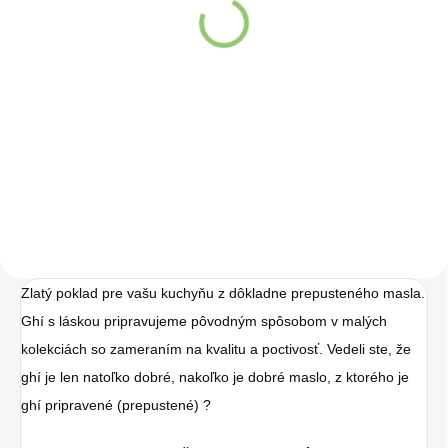
limetkovou šťavou 330
ml
Detail
Detail
Proteinella s príchuťou biela
čokoláda obohatená o
Zažite pravú
bielkoviny (srvátkový
osviežujúcu chuť s
proteínový izolát) je bez
pridaného cukru.
Charlie's Organics.
Táto perlivá voda s
prírodnou malinovou
a limetkovou šťavou
je vyrobená z BIO
Zlatý poklad pre vašu kuchyňu z dôkladne prepusteného masla.
Ghí s láskou pripravujeme pôvodným spôsobom v malých
certifikovaných
kolekciách so zameraním na kvalitu a poctivosť. Vedeli ste, že
prísad. Je skvelá na
ghí je len natoľko dobré, nakoľko je dobré maslo, z ktorého je
zahnanie smädu
ghí pripravené (prepustené) ?
alebo len ako