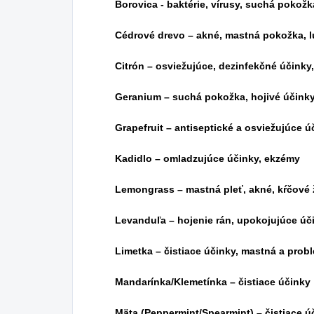
Borovica - baktérie, vírusy, suchá pokožk
Cédrové drevo – akné, mastná pokožka, l
Citrón – osviežujúce, dezinfekčné účink
Geranium – suchá pokožka, hojivé účink
Grapefruit – antiseptické a osviežujúce úč
Kadidlo – omladzujúce účinky, ekzémy
Lemongrass – mastná pleť, akné, kŕčové ž
Levanduľa – hojenie rán, upokojujúce úč
Limetka – čistiace účinky, mastná a prob
Mandarínka/Klemetínka – čistiace účinky
Mäta (Peppermint/Spearmint) – čistiace ú