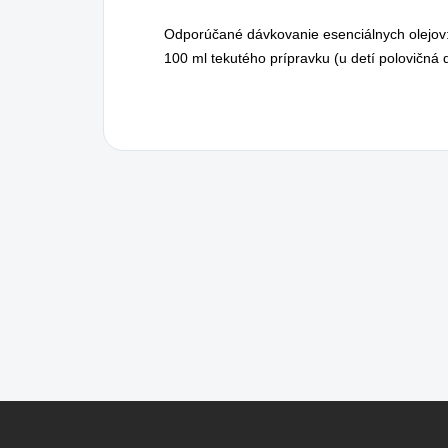
Odporúčané dávkovanie esenciálnych olejov:
100 ml tekutého prípravku (u detí polovičná 
Z
á