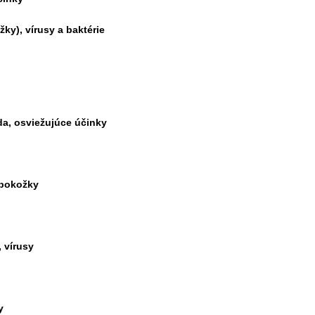
žky), vírusy a baktérie
da, osviežujúce účinky
 pokožky
, vírusy
y