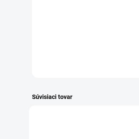
Súvisiaci tovar
NOVIN
GL01