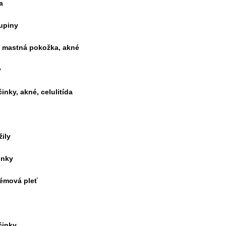
a
upiny
y, mastná pokožka, akné
y
inky, akné, celulitída
ily
inky
lémová pleť
činky