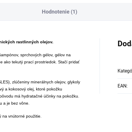
paľovanie napr.
BIO certifikovaných
Hodnotenie (1)
iečok na cintoríne
prísad. Je skvelá na
ebo vysokých sviečok
zahnanie smädu ale
kle.
len ako osvieženie v
Dod
nických rastlinných olejov.
týchto sparných dňoc
šampónov, sprchových gélov, gélov na
 ako tekutý prací prostriedok. Stačí pridať
Kategó
LES), zlúčeniny minerálnych olejov, glykoly
EAN
:
ový a kokosový olej, ktoré pokožku
o pôvodu má hydratačné účinky na pokožku.
u a je bez vône.
ý na vnútorné použitie.