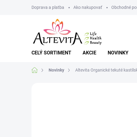
Prejsť
Doprava a platba
Ako nakupovať
Obchodné po
na
obsah
CELÝ SORTIMENT
AKCIE
NOVINKY
Domov
Novinky
Altevita Organické tekuté kastíl
1 hodnotenie
Podrobnosti hodnoteni