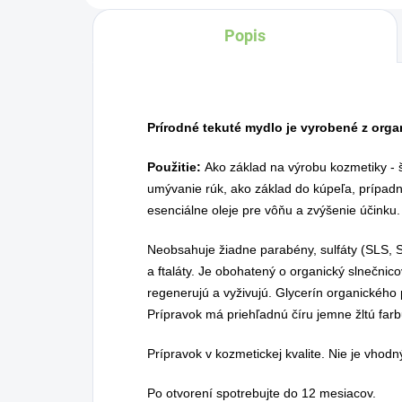
za
Popis
sv
al
v s
Prírodné tekuté mydlo je vyrobené z orga
Použitie:
Ako základ na výrobu kozmetiky - 
umývanie rúk, ako základ do kúpeľa, prípadne
esenciálne oleje pre vôňu a zvýšenie účinku.
Neobsahuje žiadne parabény, sulfáty (SLS, S
a ftaláty. Je obohatený o organický slnečnic
regenerujú a vyživujú. Glycerín organickéh
Prípravok má priehľadnú číru jemne žltú farb
Prípravok v kozmetickej kvalite. Nie je vhodn
Po otvorení spotrebujte do 12 mesiacov.