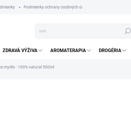
dmienky
Podmienky ochrany osobných údajov
Hľad
ZDRAVÁ VÝŽIVA
AROMATERAPIA
DROGÉRIA
ske mydlo - 100% natural 500ml
a
ZNAČKA:
ALTEVITA
SKLADOM
(>5 KS)
Organické tekuté kastílsk