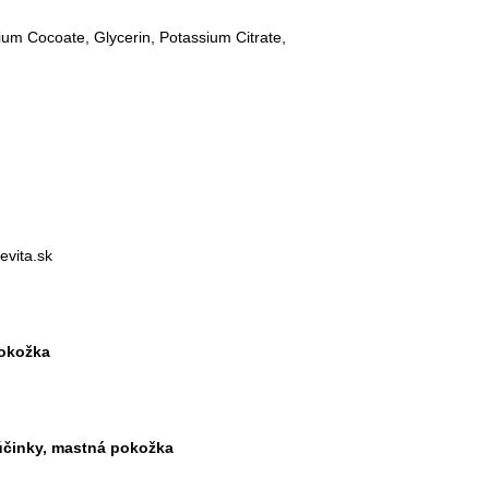
ium Cocoate, Glycerin, Potassium Citrate,
evita.sk
pokožka
účinky, mastná pokožka