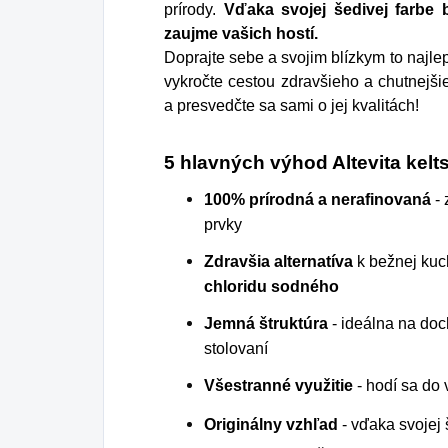
prírody.
Vďaka svojej šedivej farbe 
zaujme vašich hostí.
Doprajte sebe a svojim blízkym to najlep
vykročte cestou zdravšieho a chutnejši
a presvedčte sa sami o jej kvalitách!
5 hlavných výhod Altevita kelts
100% prírodná a nerafinovaná
- 
prvky
Zdravšia alternatíva
k bežnej kuc
chloridu sodného
Jemná štruktúra
- ideálna na doc
stolovaní
Všestranné využitie
- hodí sa do
Originálny vzhľad
- vďaka svojej