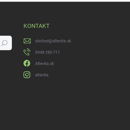
KONTAKT
obchod
@
altevita.sk
Hľadať
0948 280 711
Altevita.sk
altevita