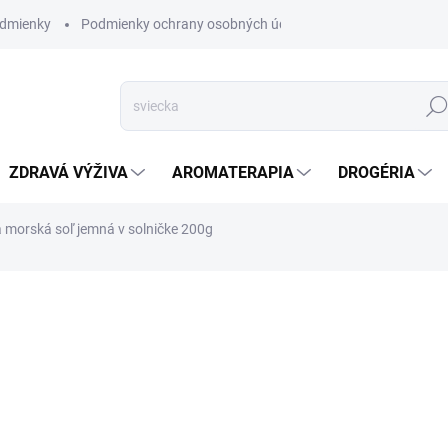
dmienky
Podmienky ochrany osobných údajov
Hľad
ZDRAVÁ VÝŽIVA
AROMATERAPIA
DROGÉRIA
á morská soľ jemná v solničke 200g
nia
ZNAČKA:
ALTEVITA
SKLADOM
(>5 KS)
Objavte silu a čistotu príro
nenahraditeľným pomocníkom
DETAILNÉ INFORMÁCIE