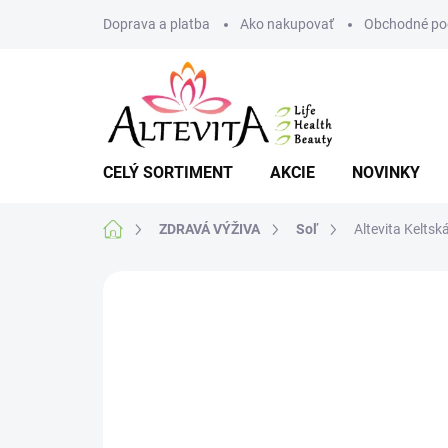
Prejsť
Doprava a platba
Ako nakupovať
Obchodné po
na
obsah
CELÝ SORTIMENT
AKCIE
NOVINKY
Domov
ZDRAVÁ VÝŽIVA
Soľ
Altevita Keltsk
Neohodnotené
Podrobnosti hodnote