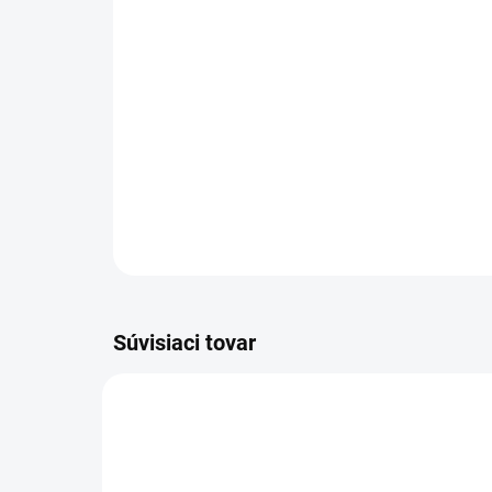
Súvisiaci tovar
NOVINKA
NOVIN
83247