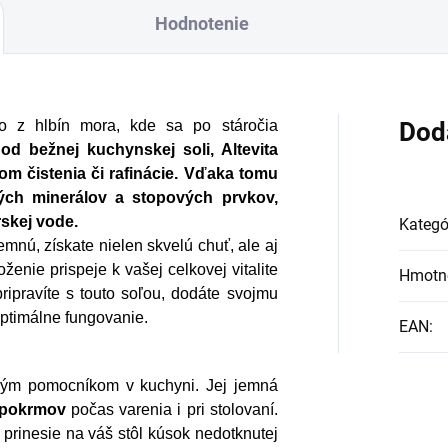
Hodnotenie
o z hlbín mora, kde sa po stáročia
Dod
 od bežnej kuchynskej soli, Altevita
m čistenia či rafinácie.
Vďaka tomu
ých minerálov a stopových prvkov,
skej vode.
Kategó
jemnú, získate nielen skvelú chuť, ale aj
oženie prispeje k vašej celkovej vitalite
Hmotn
ripravíte s touto soľou, dodáte svojmu
 optimálne fungovanie.
EAN
:
anným pomocníkom v kuchyni. Jej jemná
 pokrmov
počas varenia i pri stolovaní.
prinesie na váš stôl kúsok nedotknutej