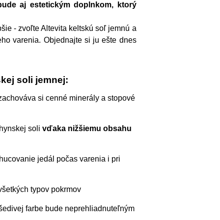
bude aj estetickým doplnkom, ktorý
šie - zvoľte Altevita keltskú soľ jemnú a
eho varenia. Objednajte si ju ešte dnes
kej soli jemnej:
zachováva si cenné minerály a stopové
hynskej soli
vďaka nižšiemu obsahu
hucovanie jedál počas varenia i pri
 všetkých typov pokrmov
 šedivej farbe bude neprehliadnuteľným