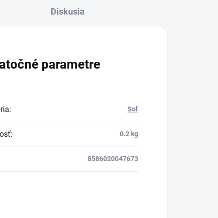
Diskusia
atočné parametre
ria
:
Soľ
osť
:
0.2 kg
8586020047673