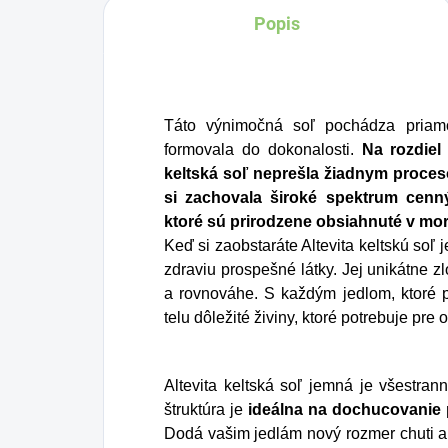
Popis
BIO certifikovaných
prísad. Je skvelá na
zahnanie smädu alebo
len ako osvieženie v
Táto výnimočná soľ pochádza priam
týchto sparných dňoch.
formovala do dokonalosti.
Na rozdiel
keltská soľ neprešla žiadnym proceso
si zachovala široké spektrum cenn
ktoré sú prirodzene obsiahnuté v mor
Keď si zaobstaráte Altevita keltskú soľ 
zdraviu prospešné látky. Jej unikátne zl
a rovnováhe. S každým jedlom, ktoré p
telu dôležité živiny, ktoré potrebuje pre
Altevita keltská soľ jemná je všestr
štruktúra je
ideálna na dochucovanie
Dodá vašim jedlám nový rozmer chuti a 