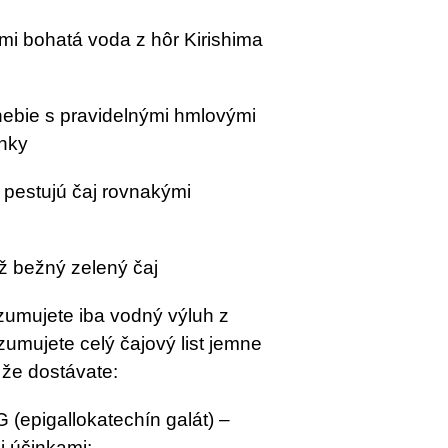
mi bohatá voda z hôr Kirishima
nebie s pravidelnými hmlovými
nky
 pestujú čaj rovnakými
ež bežný zelený čaj
zumujete iba vodný výluh z
nzumujete celý čajový list jemne
že dostávate:
 (epigallokatechín galát) –
i účinkami: