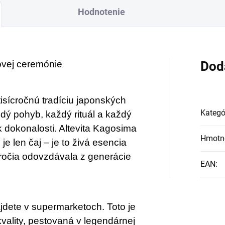
Hodnotenie
ovej ceremónie
Dod
 tisícročnú tradíciu japonských
Kategó
dý pohyb, každý rituál a každý
 dokonalosti. Altevita Kagosima
Hmotn
e len čaj – je to živá esencia
táročia odovzdávala z generácie
EAN
:
jdete v supermarketoch. Toto je
vality, pestovaná v legendárnej