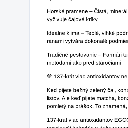
Horské pramene – Čistá, minerál
vyživuje čajové kríky
Ideálne klima – Teplé, vlhké pod
ránami vytvára dokonalé podmie
Tradičné pestovanie – Farmári tu
metódami ako pred stáročiami
💚 137-krát viac antioxidantov n
Keď pijete bežný zelený čaj, kon
listov. Ale keď pijete matcha, ko
pomletý na prášok. To znamená, 
137-krát viac antioxidantov EGCG
najsilnejší katechín s dokázaným