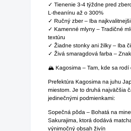
✓ Tienenie 3-4 týždne pred zber
L-theanínu až o 300%
✓ Ručný zber – Iba najkvalitnejši
✓ Kamenné mlyny – Tradičné mle
textúru
✓ Žiadne stonky ani žilky – Iba č
✓ Živá smaragdová farba – Znak n
🏔️ Kagosima – Tam, kde sa rod
Prefektúra Kagosima na juhu Ja
miestom. Je to druhá najväčšia 
jedinečnými podmienkami:
Sopečná pôda – Bohatá na miner
Sakurajima, ktorá dodává matcha 
výnimočný obsah živín