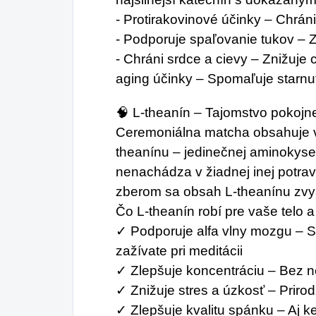
- Protirakovinové účinky – Chrá
- Podporuje spaľovanie tukov –
- Chráni srdce a cievy – Znižuje c
aging účinky – Spomaľuje starnu
🧠 L-theanín – Tajomstvo pokojne
Ceremoniálna matcha obsahuje 
theanínu – jedinečnej aminokysel
nenachádza v žiadnej inej potrav
zberom sa obsah L-theanínu zvy
Čo L-theanín robí pre vaše telo 
✓ Podporuje alfa vlny mozgu – St
zažívate pri meditácii
✓ Zlepšuje koncentráciu – Bez ne
✓ Znižuje stres a úzkosť – Prir
✓ Zlepšuje kvalitu spánku – Aj k