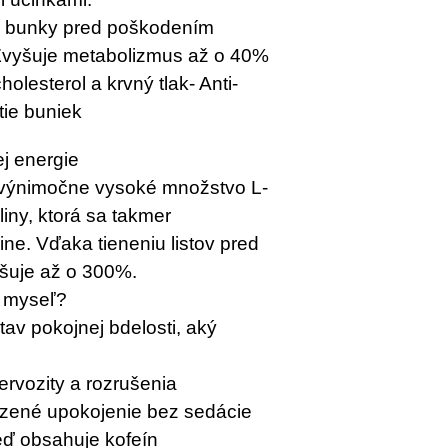
ni bunky pred poškodením
 Zvyšuje metabolizmus až o 40%
holesterol a krvný tlak
- Anti-
tie buniek
j energie
výnimočne vysoké množstvo L-
iny, ktorá sa takmer
ine. Vďaka tieneniu listov pred
šuje až o 300%.
a myseľ?
av pokojnej bdelosti, aký
rvozity a rozrušenia
odzené upokojenie bez sedácie
eď obsahuje kofeín