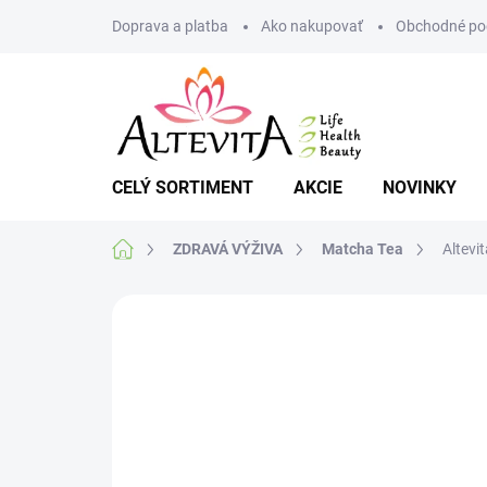
Prejsť
Doprava a platba
Ako nakupovať
Obchodné po
na
obsah
CELÝ SORTIMENT
AKCIE
NOVINKY
Domov
ZDRAVÁ VÝŽIVA
Matcha Tea
Altevi
Neohodnotené
Podrobnosti hodnote
NOVINKA