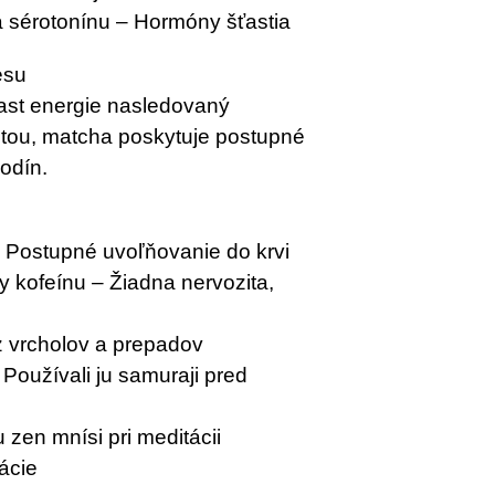
 sérotonínu – Hormóny šťastia
esu
rast energie nasledovaný
tou, matcha poskytuje postupné
odín.
– Postupné uvoľňovanie do krvi
y kofeínu – Žiadna nervozita,
z vrcholov a prepadov
Používali ju samuraji pred
 zen mnísi pri meditácii
kácie