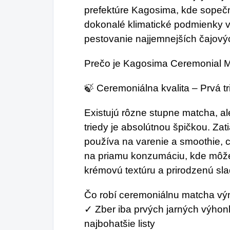
prefektúre Kagosima, kde sopeč
dokonalé klimatické podmienky vy
pestovanie najjemnejších čajovýc
Prečo je Kagosima Ceremonial 
🍃 Ceremoniálna kvalita – Prvá t
Existujú rôzne stupne matcha, a
triedy je absolútnou špičkou. Za
používa na varenie a smoothie, 
na priamu konzumáciu, kde môžet
krémovú textúru a prirodzenú sla
Čo robí ceremoniálnu matcha v
✓ Zber iba prvých jarných výhon
najbohatšie listy