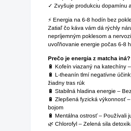
✓ Zvyšuje produkciu dopamínu a
⚡ Energia na 6-8 hodín bez pokl
Zatiaľ čo káva vám dá rýchly ná
nepríjemným poklesom a nervozi
uvoľňovanie energie počas 6-8 h
Prečo je energia z matcha iná?
🔋 Kofeín viazaný na katechíny 
🔋 L-theanín tlmí negatívne účink
žiadny tras rúk
🔋 Stabilná hladina energie – Be
🔋 Zlepšená fyzická výkonnosť – 
bojom
🔋 Mentálna ostrosť – Používali ju
🌿 Chlorofyl – Zelená sila detoxi