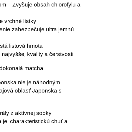
om – Zvyšuje obsah chlorofylu a
e vrchné lístky
nie zabezpečuje ultra jemnú
istá listová hmota
ajvyššej kvality a čerstvosti
í dokonalá matcha
ponska nie je náhodným
čajová oblasť Japonska s
ály z aktívnej sopky
jej charakteristickú chuť a