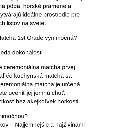
ná pôda, horské pramene a
tvárajú ideálne prostredie pre
h listov na svete.
Matcha 1st Grade výnimočná?
rieda dokonalosti
le ceremoniálna matcha prvej
tiaľ čo kuchynská matcha sa
ceremoniálna matcha je určená
e oceniť jej jemnú chuť,
dkosť bez akejkoľvek horkosti.
ýnimočnou?
kov – Najjemnejšie a najživinami