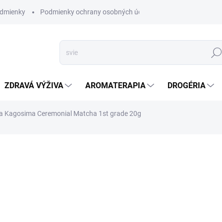
dmienky
Podmienky ochrany osobných údajov
Hľad
ZDRAVÁ VÝŽIVA
AROMATERAPIA
DROGÉRIA
ta Kagosima Ceremonial Matcha 1st grade 20g
nia
ZNAČKA:
ALTEVITA
SKLADOM
(>5 KS)
Altevita Kagosima Cere
Najčistejšia forma japo