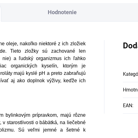
plyvňujú mnohé
Hodnotenie
ktory, dôsledkom
ho môže produkcia
lagénu zanikať. Preto
d prichádza na
e oleje, nakoľko niektoré z ich zložiek
Dod
dukt Verisol, ktorý je
ode. Tieto zložky sú zachované len
h nie) a ľudský organizmus ich ľahko
tomto prípade
iac organických kyselín, ktorým je
velým riešením.
roláty majú kyslé pH a preto zabraňujú
Kategó
ívať aj ako doplnok výživy, keďže ich
Hmotn
EAN
:
ším bylinkovým prípravkom, majú rôzne
, v starostlivosti o bábätká, na liečebné
abolizmu. Sú veľmi jemné a šetrné k