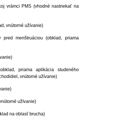
okoj vrámci PMS (vhodné nastriekať na
d, vnútorné užívanie)
y pred menštruáciou (obklad, priama
vanie)
obklad, priama aplikácia studeného
chodidiel, vnútorné užívanie)
vanie)
nútorné užívanie)
klad na oblasť brucha)