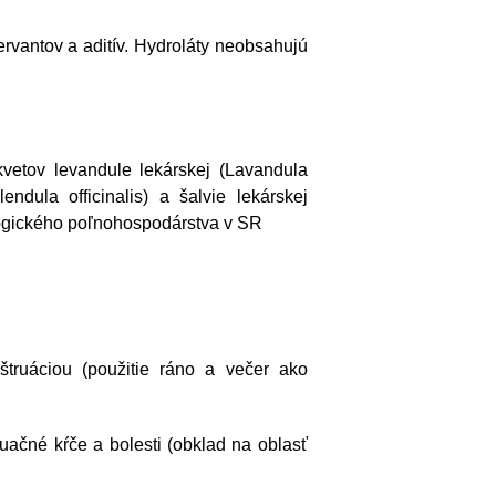
rvantov a aditív. Hydroláty neobsahujú
vetov levandule lekárskej (Lavandula
lendula officinalis) a šalvie lekárskej
ologického poľnohospodárstva v SR
truáciou (použitie ráno a večer ako
ačné kŕče a bolesti (obklad na oblasť