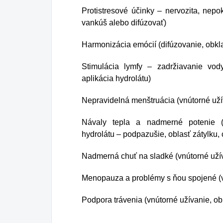
Protistresové účinky – nervozita, nep
vankúš alebo difúzovať)
Harmonizácia emócií (difúzovanie, obkla
Stimulácia lymfy – zadržiavanie vod
aplikácia hydrolátu)
Nepravidelná menštruácia (vnútorné uží
Návaly tepla a nadmerné potenie (
hydrolátu – podpazušie, oblasť zátylku, 
Nadmerná chuť na sladké (vnútorné uží
Menopauza a problémy s ňou spojené (v
Podpora trávenia (vnútorné užívanie, ob