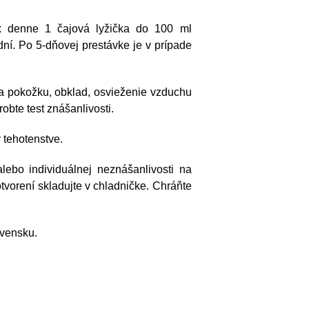
 denne 1 čajová lyžička do 100 ml
ní. Po 5-dňovej prestávke je v prípade
a pokožku, obklad, osvieženie vzduchu
obte test znášanlivosti.
 tehotenstve.
lebo individuálnej neznášanlivosti na
tvorení skladujte v chladničke. Chráňte
ovensku.
vita s.r.o.