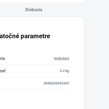
Diskusia
atočné parametre
ria
:
Hydroláty
osť
:
0.2 kg
8586020045303