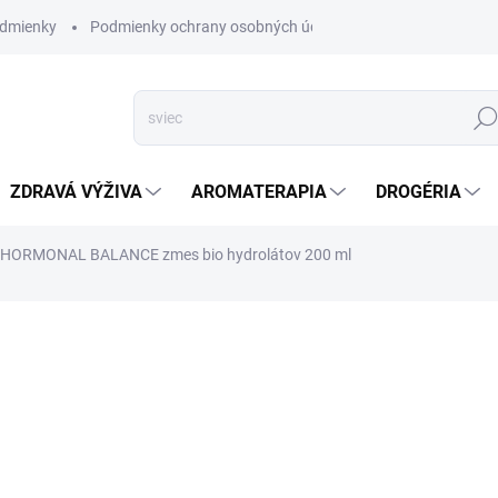
dmienky
Podmienky ochrany osobných údajov
Hľad
ZDRAVÁ VÝŽIVA
AROMATERAPIA
DROGÉRIA
a HORMONAL BALANCE zmes bio hydrolátov 200 ml
nia
ZNAČKA:
ALTEVITA
SKLADOM
(>5 KS)
Hydroláty sú produkty parnej 
éterických olejov z bylín 
Terapia hydrolátmi je súčasťo