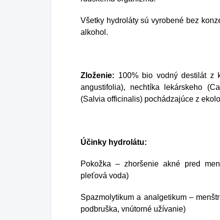
Všetky hydroláty sú vyrobené bez konze
alkohol.
Zloženie:
100% bio vodný destilát z k
angustifolia), nechtíka lekárskeho (Ca
(Salvia officinalis) pochádzajúce z ek
Účinky hydrolátu:
Pokožka – zhoršenie akné pred menš
pleťová voda)
Spazmolytikum a analgetikum – menštru
podbruška, vnútorné užívanie)