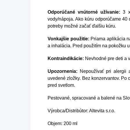
Odporúčané vnútorné užívanie:
3 x
vody/nápoja. Ako kúru odporúčame 40 d
potreby možné začať ďalšiu kúru.
Vonkajšie použitie:
Priama aplikácia n
a inhalácia. Pred použitím na pokožku ur
Kontraindikácie:
Nevhodné pre deti a v
Upozornenia:
Nepoužívať pri alergii a
uvedené zložky. Bez konzervantov. Po o
pred svetlom.
Pestované, spracované a balené na Sl
Výrobca/Distribútor: Alte
Objem: 200 ml