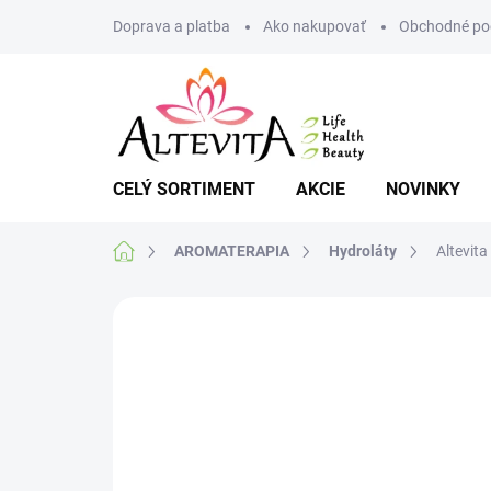
Prejsť
Doprava a platba
Ako nakupovať
Obchodné po
na
obsah
CELÝ SORTIMENT
AKCIE
NOVINKY
Domov
AROMATERAPIA
Hydroláty
Altevit
Neohodnotené
Podrobnosti hodnote