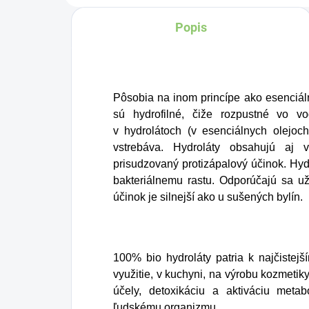
ov
BIO certifikovaných
Popis
fa
prísad. Je skvelá na
čo
zahnanie smädu alebo
ko
len ako osvieženie v
ra
Pôsobia na inom princípe ako esenciáln
týchto sparných dňoch.
pro
sú hydrofilné, čiže rozpustné vo v
v hydrolátoch (v esenciálnych olejoc
v 
vstrebáva. Hydroláty obsahujú aj v
sk
prisudzovaný protizápalový účinok. Hyd
bakteriálnemu rastu. Odporúčajú sa už
účinok je silnejší ako u sušených bylín.
100% bio hydroláty patria k najčistej
využitie, v kuchyni, na výrobu kozmetiky
účely, detoxikáciu a aktiváciu met
ľudskému organizmu.