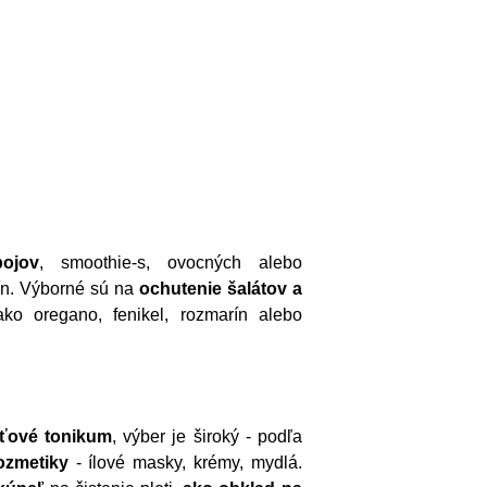
ojov
, smoothie-s, ovocných alebo
lín. Výborné sú na
ochutenie šalátov
a
ako oregano, fenikel, rozmarín alebo
eťové tonikum
, výber je široký - podľa
ozmetiky
- ílové masky, krémy, mydlá.