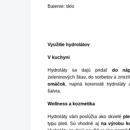
Balenie: sklo
Využitie hydrolátov
V kuchyni
Hydroláty sa dajú pridať
do náp
zeleninových štiav, do sorbetov a zmrz
omáčok
, najmä korenisté hydroláty 
šalvia.
Wellness a kozmetika
Hydroláty vám poslúžia ako skvelé
pl
typu pleti. Sú vhodné aj
na výrobu k