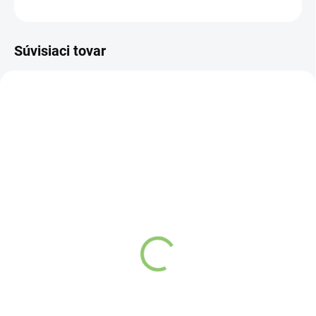
OPÝTAŤ SA
STRÁŽIŤ
Súvisiaci tovar
NOVINKA
83300
SKLADOM
(>5 KS)
Altevita Collagen
Peptides Pure Premium
Box 25 x 8g
Detail