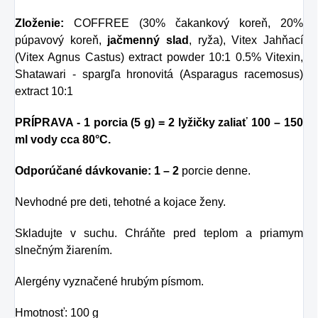
Zloženie:
COFFREE (30% čakankový koreň, 20%
púpavový koreň,
jačmenný slad
, ryža), Vitex Jahňací
(Vitex Agnus Castus) extract powder 10:1 0.5% Vitexin,
Shatawari - spargľa hronovitá (Asparagus racemosus)
extract 10:1
PRÍPRAVA - 1 porcia (5 g) = 2 lyžičky zaliať 100 – 150
ml vody cca 80°C.
Odporúčané dávkovanie: 1 – 2
porcie denne.
Nevhodné pre deti, tehotné a kojace ženy.
Skladujte v suchu. Chráňte pred teplom a priamym
slnečným žiarením.
Alergény vyznačené hrubým písmom.
Hmotnosť: 100 g