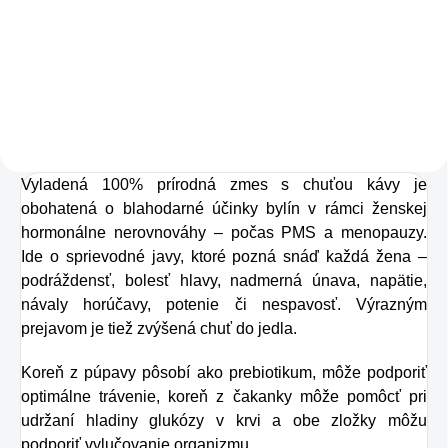
Kolagén sa považuje
za hlavnú zložku
pokožky. Tvorí ju,
dokonca, až
v množstve 80 %.
Ako dobre vieme,
Vyladená 100% prírodná zmes s chuťou kávy je
pokožku ovplyvňujú
obohatená o blahodarné účinky bylín v rámci ženskej
mnohé faktory,
hormonálne nerovnováhy – počas PMS a menopauzy.
dôsledkom čoho
Ide o sprievodné javy, ktoré pozná snáď každá žena –
môže produkcia
podráždensť, bolesť hlavy, nadmerná únava, napätie,
návaly horúčavy, potenie či nespavosť. Výrazným
kolagénu zanikať.
prejavom je tiež zvýšená chuť do jedla.
Preto rad prichádza
na produkt Verisol,
Koreň z púpavy pôsobí ako prebiotikum, môže podporiť
optimálne trávenie, koreň z čakanky môže pomôcť pri
ktorý je v tomto
udržaní hladiny glukózy v krvi a obe zložky môžu
prípade skvelým
podporiť vylučovanie organizmu.