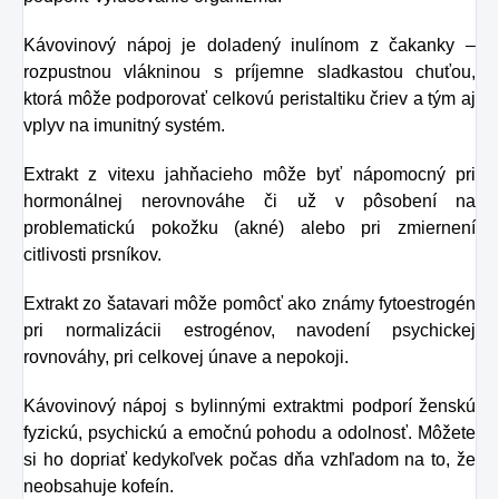
riešením.
Kávovinový nápoj je doladený inulínom z čakanky –
rozpustnou vlákninou s príjemne sladkastou chuťou,
ktorá môže podporovať celkovú peristaltiku čriev a tým aj
vplyv na imunitný systém.
Extrakt z vitexu jahňacieho môže byť nápomocný pri
hormonálnej nerovnováhe či už v pôsobení na
problematickú pokožku (akné) alebo pri zmiernení
citlivosti prsníkov.
Extrakt zo šatavari môže pomôcť ako známy fytoestrogén
pri normalizácii estrogénov, navodení psychickej
rovnováhy, pri celkovej únave a nepokoji.
Kávovinový nápoj s bylinnými extraktmi podporí ženskú
fyzickú, psychickú a emočnú pohodu a odolnosť. Môžete
si ho dopriať kedykoľvek počas dňa vzhľadom na to, že
neobsahuje kofeín.