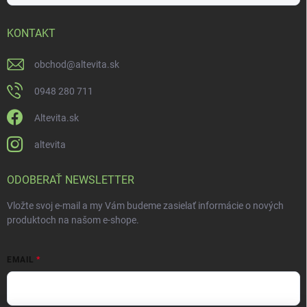
KONTAKT
obchod
@
altevita.sk
0948 280 711
Altevita.sk
altevita
ODOBERAŤ NEWSLETTER
Vložte svoj e-mail a my Vám budeme zasielať informácie o nových
produktoch na našom e-shope.
EMAIL