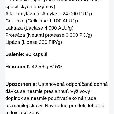
špecifických enzýmov)
Alfa- amyláza (α-Amylase 24 000 DU/g)
Celuláza (Cellulase 1 100 ALU/g)
Laktáza (Lactase 4 000 ALU/g)
Proteáza (Neutral protease 6 000 PC/g)
Lipáza (Lipase 200 FIP/g)
Balenie:
80 kapsúl
Hmotnosť:
42,56 g +/-5%
Upozornenia:
Ustanovená odporúčaná denná
dávka sa nesmie presiahnuť. Výživový
doplnok
sa nesmie používať ako náhrada
rozmanitej stravy. Nevhodné pre deti, tehotné
a dojčiace ženy.