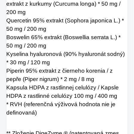
extrakt z kurkumy (Curcuma longa)
* 50 mg /
200 mg
Quercetin 95% extrakt (Sophora japonica L.) *
50 mg / 200 mg
Boswelin 65% extrakt (Boswellia serrata L.) *
50 mg / 200 mg
Kyselina hyaluronová (90% hyaluronát sodný)
* 30 mg / 120 mg
Piperin 95% extrakt z čierneho korenia / z
pepře (Piper nigrum) * 2 mg / 8 mg
Kapsula HDPA z rastlinnej celulózy / Kapsle
HDPA z rastlinné celulózy 100 mg / 400 mg
* RVH (referenčná výživová hodnota nie je
definovaná)
** Zloženie DigeZyme ® (patentovaná zmes