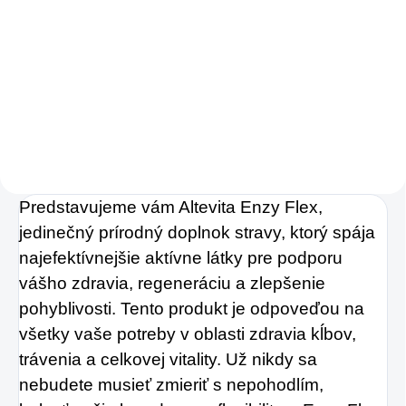
Zažite pravú
Kolagén sa považuje
osviežujúcu chuť s
za hlavnú zložku
Charlie's Organics.
pokožky. Tvorí ju,
Táto perlivá voda s
dokonca, až
prírodnou malinovou
v množstve 80 %.
a limetkovou šťavou
Ako dobre vieme,
je vyrobená z BIO
Predstavujeme vám Altevita Enzy Flex,
pokožku ovplyvňujú
certifikovaných
jedinečný prírodný doplnok stravy, ktorý spája
mnohé faktory,
prísad. Je skvelá na
najefektívnejšie aktívne látky pre podporu
dôsledkom čoho
zahnanie smädu
vášho zdravia, regeneráciu a zlepšenie
môže produkcia
pohyblivosti. Tento produkt je odpoveďou na
alebo len ako
kolagénu zanikať.
všetky vaše potreby v oblasti zdravia kĺbov,
osvieženie v týchto
Preto rad prichádza
trávenia a celkovej vitality. Už nikdy sa
sparných dňoch.
na produkt Verisol,
nebudete musieť zmieriť s nepohodlím,
ktorý je v tomto