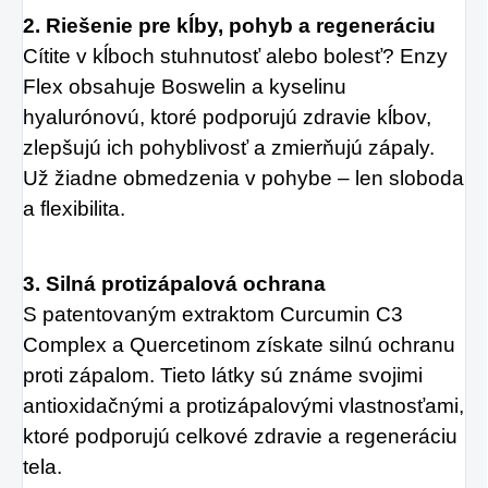
2. Riešenie pre kĺby, pohyb a regeneráciu
Cítite v kĺboch stuhnutosť alebo bolesť? Enzy
Flex obsahuje Boswelin a kyselinu
hyalurónovú, ktoré podporujú zdravie kĺbov,
zlepšujú ich pohyblivosť a zmierňujú zápaly.
Už žiadne obmedzenia v pohybe – len sloboda
a flexibilita.
3. Silná protizápalová ochrana
S patentovaným extraktom Curcumin C3
Complex a Quercetinom získate silnú ochranu
proti zápalom. Tieto látky sú známe svojimi
antioxidačnými a protizápalovými vlastnosťami,
ktoré podporujú celkové zdravie a regeneráciu
tela.