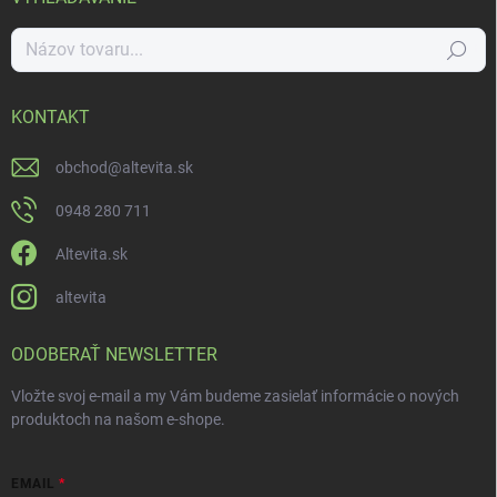
Hľadať
KONTAKT
obchod
@
altevita.sk
0948 280 711
Altevita.sk
altevita
ODOBERAŤ NEWSLETTER
Vložte svoj e-mail a my Vám budeme zasielať informácie o nových
produktoch na našom e-shope.
EMAIL