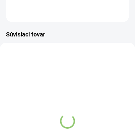
OPÝTAŤ SA
STRÁŽIŤ
Súvisiaci tovar
NOVINKA
NOVINKA
83247
83300
SKLADOM
VYPREDANÉ
(>5 KS)
Charlie's Organics sýtená
Altevita Collagen
pitná voda s malinovou a
Peptides Pure Premium
limetkovou šťavou 330
Box 25 x 8g
ml
Detail
Detail