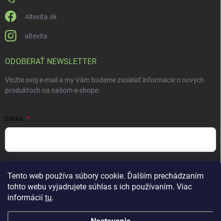
Altevita.sk
altevita
ODOBERAŤ NEWSLETTER
Vložte svoj e-mail a my Vám budeme zasielať informácie o nových
produktoch na našom e-shope.
EMAIL
Vložením e-mailu súhlasíte s
podmienkami ochrany osobných údajov
Tento web používa súbory cookie. Ďalším prechádzaním
Prihlásiť sa
tohto webu vyjadrujete súhlas s ich používaním. Viac
informácií
tu
.