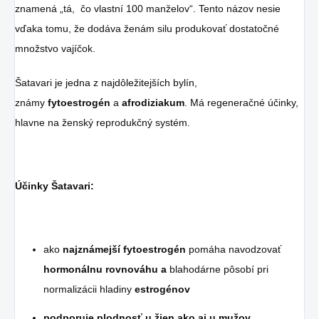
znamená „tá, čo vlastní 100 manželov“. Tento názov nesie
vďaka tomu, že dodáva ženám silu produkovať dostatočné
množstvo vajíčok.
Šatavari je jedna z najdôležitejších bylín,
známy
fytoestrogén
a
afrodiziakum
. Má regeneračné účinky,
hlavne na ženský reprodukčný systém.
Účinky Šatavari:
ako
najznámejší fytoestrogén
pomáha navodzovať
hormonálnu rovnováhu a
blahodárne pôsobí pri
normalizácii hladiny
estrogénov
podporuje plodnosť
u žien ako aj u mužov