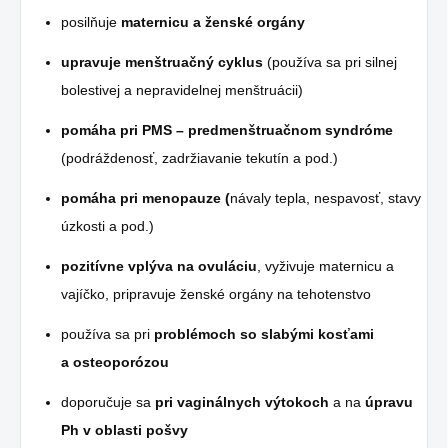
posilňuje
maternicu a ženské orgány
upravuje menštruačný cyklus
(používa sa pri silnej
bolestivej a nepravidelnej menštruácii)
pomáha pri PMS – predmenštruačnom syndróme
(podráždenosť, zadržiavanie tekutín a pod.)
pomáha pri menopauze (
návaly tepla, nespavosť, stavy
úzkosti a pod.)
pozitívne vplýva na ovuláciu
, vyživuje maternicu a
vajíčko, pripravuje ženské orgány na tehotenstvo
používa sa pri
problémoch so slabými kosťami
a osteoporózou
doporučuje sa
pri vaginálnych výtokoch
a na
úpravu
Ph v oblasti pošvy