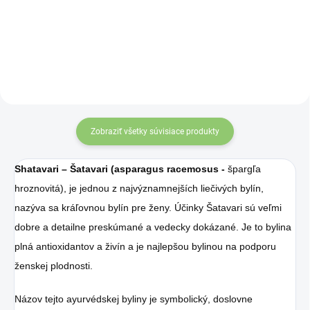
Zobraziť všetky súvisiace produkty
Shatavari – Šatavari (asparagus racemosus -
špargľa
hroznovitá), je jednou z najvýznamnejších liečivých bylín,
nazýva sa kráľovnou bylín pre ženy. Účinky Šatavari sú veľmi
dobre a detailne preskúmané a vedecky dokázané. Je to bylina
plná antioxidantov a živín a je najlepšou bylinou na podporu
ženskej plodnosti.
Názov tejto ayurvédskej byliny je symbolický, doslovne