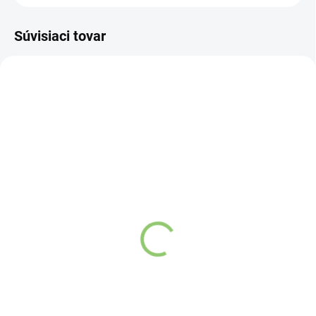
Súvisiaci tovar
AY05
AY20
SKLADOM
SKLADOM
(>5 KS)
(>5 KS)
Altevita BIO Tulsi 60g
Ručná plnička kapsúl 00
+ 100 vegánskych kapsúl
Detail
Detail
Elixír života.
Pravidelné užívanie
tejto byliny napomáha telu
Mechanický strojček na
efektívne bojovať s infekciami.
domáce plnenie toboliek
o
veľkosti 00.