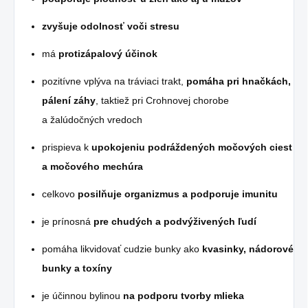
zvyšuje odolnosť voči stresu
má
protizápalový účinok
pozitívne vplýva na tráviaci trakt,
pomáha pri hnačkách,
pálení záhy
, taktiež pri Crohnovej chorobe
a žalúdočných vredoch
prispieva k
upokojeniu podráždených močových ciest
a močového mechúra
celkovo
posilňuje organizmus a podporuje imunitu
je prínosná
pre chudých a podvýživených ľudí
pomáha likvidovať cudzie bunky ako
kvasinky, nádorové
bunky a toxíny
je účinnou bylinou
na podporu tvorby mlieka