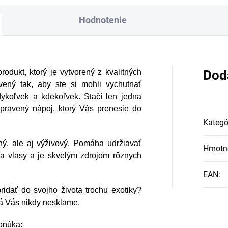
Hodnotenie
odukt, ktorý je vytvorený z kvalitných
Dod
vený tak, aby ste si mohli vychutnať
dykoľvek a kdekoľvek. Stačí len jedna
ripravený nápoj, ktorý Vás prenesie do
Kategó
tný, ale aj výživový. Pomáha udržiavať
Hmotn
ť a vlasy a je skvelým zdrojom rôznych
EAN
:
ridať do svojho života trochu exotiky?
orá Vás nikdy nesklame.
ponúka: