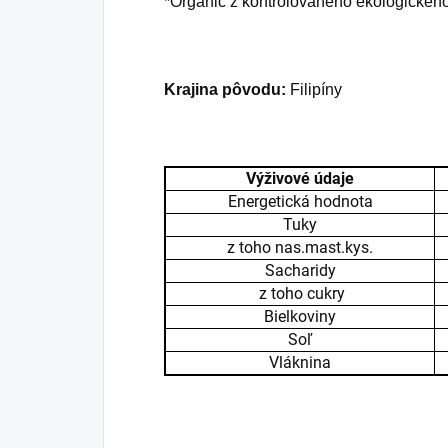
*Organic z kontrolovaného ekologickéh
Krajina pôvodu:
Filipíny
Výživové údaje
Energetická hodnota
Tuky
z toho nas.mast.kys.
Sacharidy
z toho cukry
Bielkoviny
Soľ
Vláknina