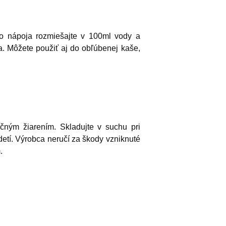
ho nápoja rozmiešajte v 100ml vody a
ka. Môžete použiť aj do obľúbenej kaše,
ným žiarením. Skladujte v suchu pri
detí. Výrobca neručí za škody vzniknuté
.