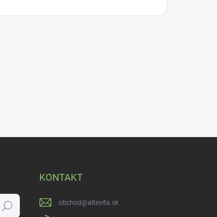
KONTAKT
obchod
@
altevita.sk
Hľadať