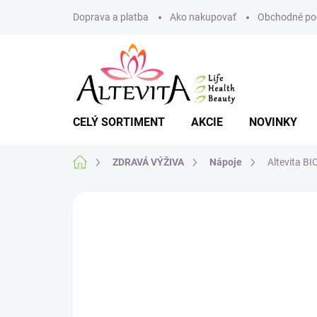
Prejsť
Doprava a platba
Ako nakupovať
Obchodné po
na
obsah
CELÝ SORTIMENT
AKCIE
NOVINKY
Domov
ZDRAVÁ VÝŽIVA
Nápoje
Altevita B
Neohodnotené
Podrobnosti hodnote