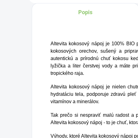
Popis
Altevita kokosový nápoj je 100% BIO pr
kokosových orechov, sušený a pripra
autentickú a prírodnú chuť kokosu ke
lyžička a liter čerstvej vody a máte p
tropického raja.
Altevita kokosový nápoj je nielen chu
hydratáciu tela, podporuje zdravú ple
vitamínov a minerálov.
Tak prečo si nespraviť malú radost a p
Altevita kokosový nápoj - to je chuť, kt
Výhody, ktoré Altevita kokosový nápoj 