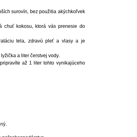
pších surovín, bez použitia akýchkoľvek
ná chuť kokosu, ktorá vás prenesie do
atáciu tela, zdravú pleť a vlasy a je
yžička a liter čerstvej vody.
ripravíte až 1 liter tohto vynikajúceho
ný.