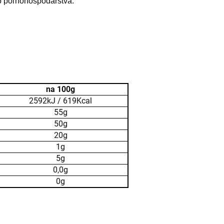
o poľnohospodárstva.
na 100g
2592kJ / 619Kcal
55g
50g
20g
1g
5g
0,0g
0g