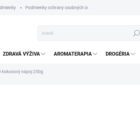
dmienky
Podmienky ochrany osobných údajov
Hľad
ZDRAVÁ VÝŽIVA
AROMATERAPIA
DROGÉRIA
IO kokosový nápoj 250g
nia
ZNAČKA:
ALTEVITA
SKLADOM
(2 KS)
Máte chuť na niečo iné, nieč
exotickou chuťou a pritom V
Potom je Altevita kokosový n