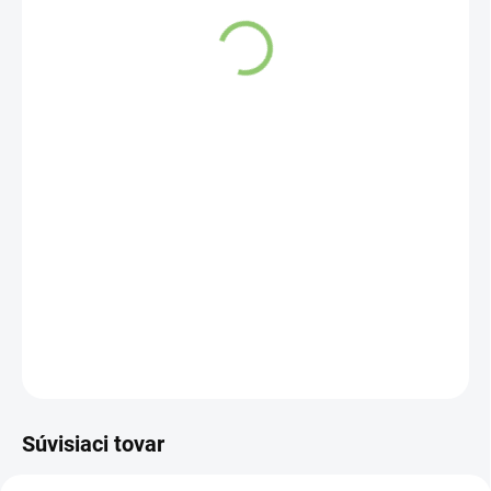
SKLADOM
(>5 KS)
DETAILNÉ INFORMÁCIE
OPÝTAŤ SA
STRÁŽIŤ
Súvisiaci tovar