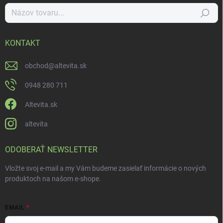
Hľadať
KONTAKT
obchod
@
altevita.sk
0948 280 711
Altevita.sk
altevita
ODOBERAŤ NEWSLETTER
Vložte svoj e-mail a my Vám budeme zasielať informácie o nových
produktoch na našom e-shope.
EMAIL