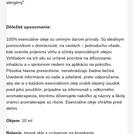
alergény˟
Dôležité upozornenie:
100% esenciálne oleje sú cenným darom prírody. Sú ideálnym
pomocníkom v domácnosti, na cestách – jednoducho všade,
kde oceníte príjemnú vôňu a účinky esenciálnych olejov.
Vzhľadom na ich silu sú určené prioritne na difúzovanie,
inhaláciu a v správnom riedení na aplikáciu na pokožku.
Pôsobia hlavne preventívne, nenahrádzajú žiadne liečivá.
Uvedené informácie sú naše a zdieľané, preto odporúčame,
aby ste si o každom esenciálnom oleji urobili vlastný úsudok
pred jeho použitím, prípadne sa informovali u odborného
aromaterapeuta, ktorému dôverujete nakoľko aj názory a školy
vrámci aromaterapie sú rôzne. Esenciálne oleje chráňte pred
deťmi.
Objem
: 10 ml
Balenie
: tmavé sklo s uzáverom na kvapkanie