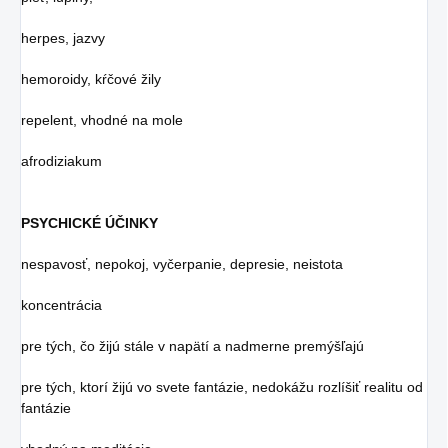
herpes, jazvy
hemoroidy, kŕčové žily
repelent, vhodné na mole
afrodiziakum
PSYCHICKÉ ÚČINKY
nespavosť, nepokoj, vyčerpanie, depresie, neistota
koncentrácia
pre tých, čo žijú stále v napätí a nadmerne premýšľajú
pre tých, ktorí žijú vo svete fantázie, nedokážu rozlíšiť realitu od
fantázie