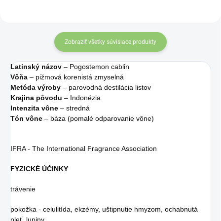
Zobraziť všetky súvisiace produkty
Latinský názov
– Pogostemon cablin
Vôňa
– pižmová korenistá zmyselná
Metóda výroby
– parovodná destilácia listov
Krajina pôvodu
– Indonézia
Intenzita vône
– stredná
Tón vône
– báza (pomalé odparovanie vône)
IFRA - The International Fragrance Association
FYZICKÉ ÚČINKY
trávenie
pokožka - celulitída, ekzémy, uštipnutie hmyzom, ochabnutá
pleť, lupiny,