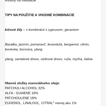
vhodný na meditácie
TIPY NA POUŽITIE A VHODNÉ KOMBINÁCIE
krčové žily
– v kombinácii s cyprusom, geraniom
Bazalka, jazmín, pomaranč, levanduľa, bergamot, citrón,
borievka, borovica, ylang
ylang, santalové drevo, cédrové drevo, ruža, myrha, šalvia
Hlavné zložky esenciálneho oleja:
PATCHULI ALCOHOL 32%
ALFA - GUAIENE 18%
PATCHOULENE 18%
EUGENOL, LINALOOL, CITRAL˟ menej ako 1%