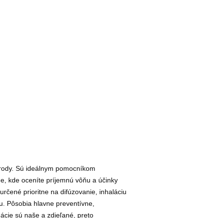
írody. Sú ideálnym pomocníkom
e, kde oceníte príjemnú vôňu a účinky
určené prioritne na difúzovanie, inhaláciu
u. Pôsobia hlavne preventívne,
ácie sú naše a zdieľané, preto