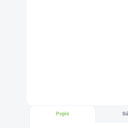
SKLADOM
(>5 KS)
Altevita 100% esenciálny
Alt
olej CYPRUS - Olej
ole
dlhovekosti a nových
múd
začiatkov 10ml
Detail
Popis
Sú