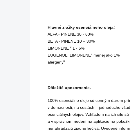
Hlavné zložky esenciálneho oleja:
ALFA - PINENE 30 - 60%
BETA - PINENE 10 – 30%
LIMONENE ˟ 1 - 5%
EUGENOL, LIMONENE˟ menej ako 1%
alergény˟
Dôležité upozornenie:
100% esenciálne oleje sú cenným darom pr
v domácnosti, na cestách – jednoducho všad
esenciálnych olejov. Vzhľadom na ich silu sú 
a v správnom riedení na aplikáciu na pokožk
nenahrádzajú žiadne liečivá. Uvedené inform