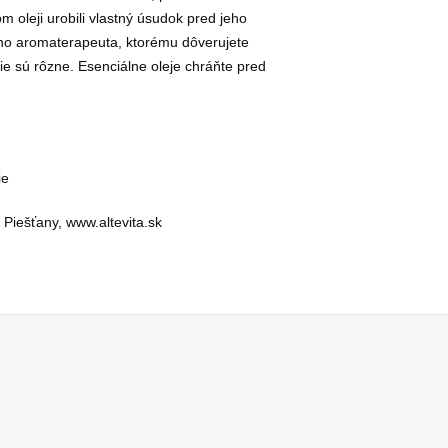
 oleji urobili vlastný úsudok pred jeho
ého aromaterapeuta, ktorému dôverujete
ie sú rôzne. Esenciálne oleje chráňte pred
ie
, Piešťany, www.altevita.sk