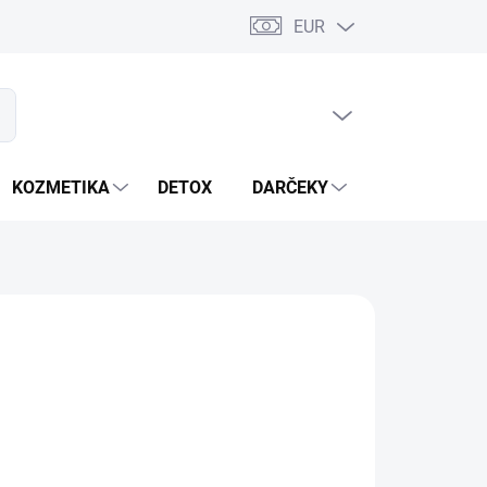
EUR
PRÁZDNY KOŠÍK
ať
NÁKUPNÝ
KOŠÍK
KOZMETIKA
DETOX
DARČEKY
MIXÉRY
OPÝTAŤ SA
STRÁŽIŤ