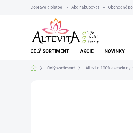
Prejsť
Doprava a platba
Ako nakupovať
Obchodné po
na
obsah
CELÝ SORTIMENT
AKCIE
NOVINKY
Domov
Celý sortiment
Altevita 100% esenciálny 
Neohodnotené
Podrobnosti hodnote