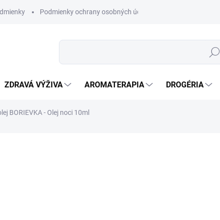
dmienky
Podmienky ochrany osobných údajov
Hľad
ZDRAVÁ VÝŽIVA
AROMATERAPIA
DROGÉRIA
olej BORIEVKA - Olej noci 10ml
nia
ZNAČKA:
ALTEVITA
SKLADOM
(>5 KS)
DETAILNÉ INFORMÁCIE