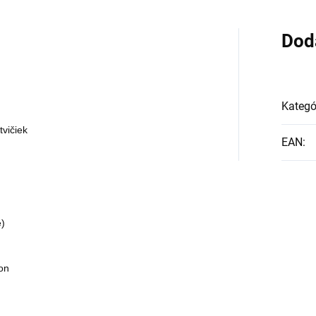
Dod
Kategó
vičiek
EAN
:
)
ion