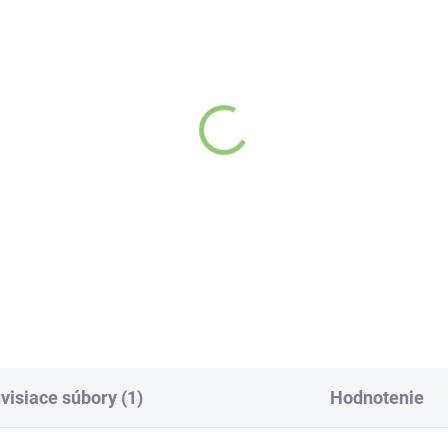
SKLADOM
SKL
(>5 KS)
(>
evita 100% esenciálny
Altevita roll-on ANTI
j BOROVICA - Olej
STRES 10ml
rosti a prijatia 10ml
Detai
Detail
visiace súbory (1)
Hodnotenie