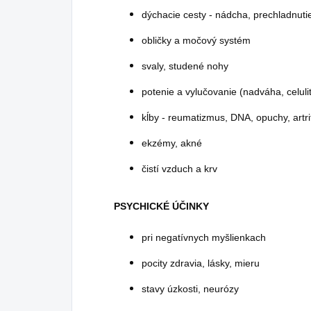
dýchacie cesty - nádcha, prechladnuti
obličky a močový systém
svaly, studené nohy
potenie a vylučovanie (nadváha, celuli
kĺby - reumatizmus, DNA, opuchy, artr
ekzémy, akné
čistí vzduch a krv
PSYCHICKÉ ÚČINKY
pri negatívnych myšlienkach
pocity zdravia, lásky, mieru
stavy úzkosti, neurózy