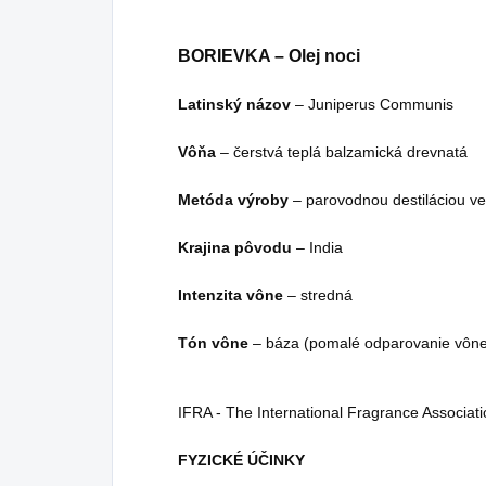
BORIEVKA – Olej noci
Latinský názov
– Juniperus Communis
Vôňa
– čerstvá teplá balzamická drevnatá
Metóda výroby
– parovodnou destiláciou vet
Krajina pôvodu
– India
Intenzita vône
– stredná
Tón vône
– báza (pomalé odparovanie vône
IFRA - The International Fragrance Associat
FYZICKÉ ÚČINKY