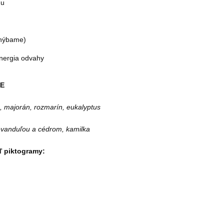
mu
vyhýbame)
nergia odvahy
IE
, majorán, rozmarín, eukalyptus
levanduľou a cédrom, kamilka
 piktogramy: