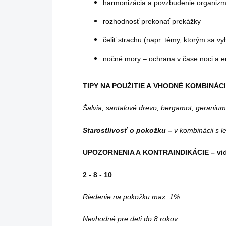
harmonizácia a povzbudenie organiz
rozhodnosť prekonať prekážky
čeliť strachu (napr. témy, ktorým sa 
nočné mory – ochrana v čase noci a e
TIPY NA POUŽITIE A VHODNÉ KOMBINÁC
Šalvia, santalové drevo, bergamot, geranium
Starostlivosť o pokožku –
v kombinácii s 
UPOZORNENIA A KONTRAINDIKÁCIE – viď
2
-
8
-
10
Riedenie na pokožku max. 1%
Nevhodné pre deti do 8 rokov.