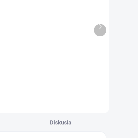
Ďalší
produkt
ADOM
SKLADOM
5 KS)
(>5 KS)
Altevita nosný inhalátor
spánok a pohoda 1ks
l
Detail
Diskusia