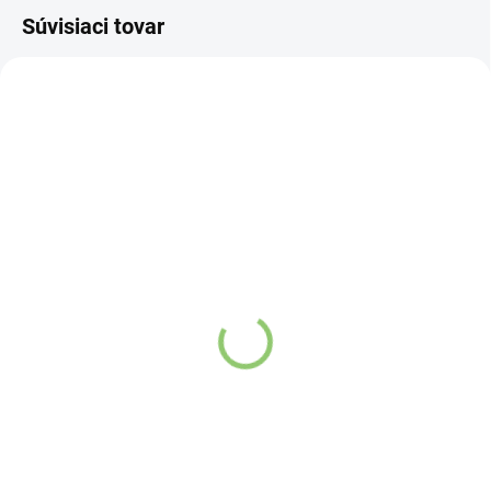
Súvisiaci tovar
NOVINKA
NOVINKA
83247
83300
SKLADOM
VYPREDANÉ
(>5 KS)
Charlie's Organics sýtená
Altevita Collagen
pitná voda s malinovou a
Peptides Pure Premium
limetkovou šťavou 330
Box 25 x 8g
ml
Detail
Detail
Zažite pravú
Kolagén sa považuje
osviežujúcu chuť s
za hlavnú zložku