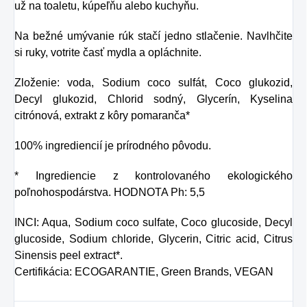
už na toaletu, kúpeľňu alebo kuchyňu.
Na bežné umývanie rúk stačí jedno stlačenie. Navlhčite
si ruky, votrite časť mydla a opláchnite.
Zloženie: voda, Sodium coco sulfát, Coco glukozid,
Decyl glukozid, Chlorid sodný, Glycerín, Kyselina
citrónová, extrakt z kôry pomaranča*
100% ingrediencií je prírodného pôvodu.
* Ingrediencie z kontrolovaného ekologického
poľnohospodárstva. HODNOTA Ph: 5,5
INCI: Aqua, Sodium coco sulfate, Coco glucoside, Decyl
glucoside, Sodium chloride, Glycerin, Citric acid, Citrus
Sinensis peel extract*.
Certifikácia: ECOGARANTIE, Green Brands, VEGAN