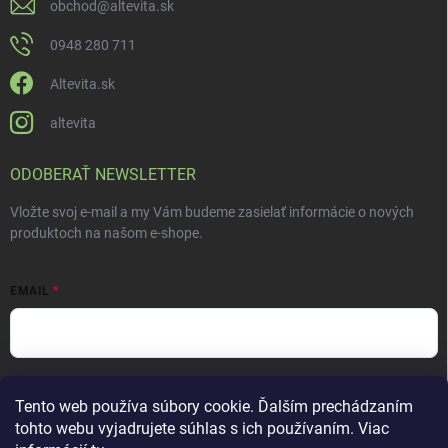
obchod
@
altevita.sk
0948 280 711
Altevita.sk
altevita
ODOBERAŤ NEWSLETTER
Vložte svoj e-mail a my Vám budeme zasielať informácie o nových
produktoch na našom e-shope.
EMAIL
Vložením e-mailu súhlasíte s
podmienkami ochrany osobných údajov
Tento web používa súbory cookie. Ďalším prechádzaním
Prihlásiť sa
tohto webu vyjadrujete súhlas s ich používaním. Viac