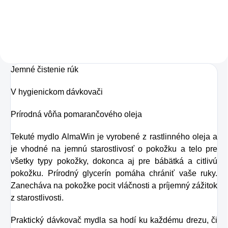
Charlie's Organics.
pokožky. Tvorí ju,
Táto perlivá voda s
dokonca, až
prírodnou malinovou
v množstve 80 %.
a limetkovou šťavou
Ako dobre vieme,
je vyrobená z BIO
Jemné čistenie rúk
pokožku ovplyvňujú
certifikovaných
mnohé faktory,
V hygienickom dávkovači
prísad. Je skvelá na
dôsledkom čoho
zahnanie smädu
Prírodná vôňa pomarančového oleja
môže produkcia
alebo len ako
kolagénu zanikať.
Tekuté mydlo AlmaWin je vyrobené z rastlinného oleja a
osvieženie v týchto
je vhodné na jemnú starostlivosť o pokožku a telo pre
Preto rad prichádza
sparných dňoch.
všetky typy pokožky, dokonca aj pre bábätká a citlivú
na produkt Verisol,
pokožku. Prírodný glycerín pomáha chrániť vaše ruky.
ktorý je v tomto
Zanecháva na pokožke pocit vláčnosti a príjemný zážitok
prípade skvelým
z starostlivosti.
riešením.
Praktický dávkovač mydla sa hodí ku každému drezu, či