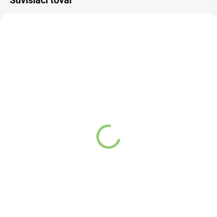
Súvisiaci tovar
NOVINKA
83247
VYPREDANÉ
Charlie's Organics sýtená
pitná voda s malinovou a
limetkovou šťavou 330
ml
Detail
Zažite pravú
osviežujúcu chuť s
Charlie's Organics.