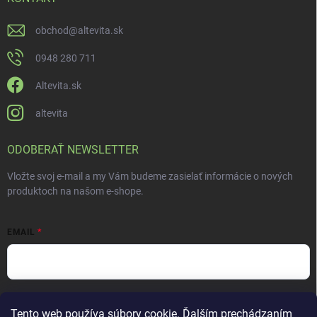
obchod
@
altevita.sk
0948 280 711
Altevita.sk
altevita
ODOBERAŤ NEWSLETTER
Vložte svoj e-mail a my Vám budeme zasielať informácie o nových
produktoch na našom e-shope.
EMAIL
Vložením e-mailu súhlasíte s
podmienkami ochrany osobných údajov
Tento web používa súbory cookie. Ďalším prechádzaním