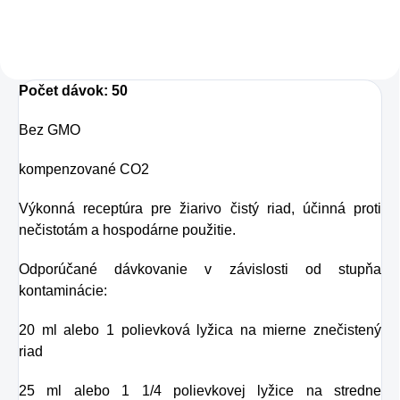
Táto perlivá voda s
prírodnou malinovou
a limetkovou šťavou
Počet dávok: 50
je vyrobená z BIO
certifikovaných
Bez GMO
prísad. Je skvelá na
kompenzované CO2
zahnanie smädu
alebo len ako
Výkonná receptúra ​​pre žiarivo čistý riad, účinná proti
nečistotám a hospodárne použitie.
osvieženie v týchto
sparných dňoch.
Odporúčané dávkovanie v závislosti od stupňa
kontaminácie:
20 ml alebo 1 polievková lyžica na mierne znečistený
riad
25 ml alebo 1 1/4 polievkovej lyžice na stredne