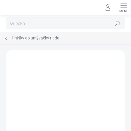
Prejsť
na
obsah
Hľadať
Prášky do umývačky riadu
Podrobnosti hodnotenia
Neohodnotené
ZNAČKA:
ALMAWIN