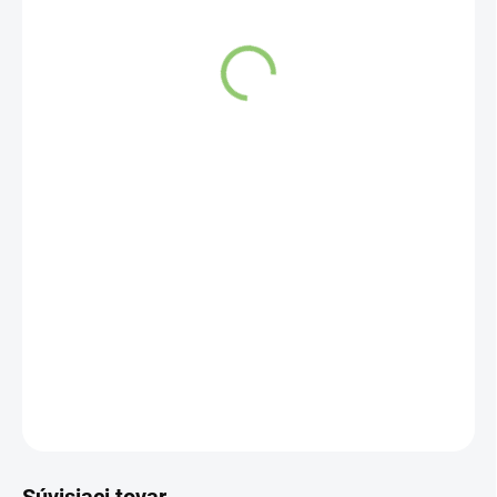
SKLADOM
(>5 KS)
Čistota a lesk
DETAILNÉ INFORMÁCIE
OPÝTAŤ SA
STRÁŽIŤ