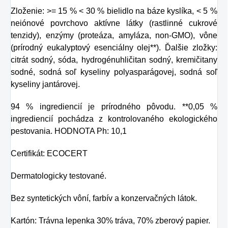
Zloženie: >= 15 % < 30 % bielidlo na báze kyslíka, < 5 %
neiónové povrchovo aktívne látky (rastlinné cukrové
tenzidy), enzýmy (proteáza, amyláza, non-GMO), vône
(prírodný eukalyptový esenciálny olej**). Ďalšie zložky:
citrát sodný, sóda, hydrogénuhličitan sodný, kremičitany
sodné, sodná soľ kyseliny polyasparágovej, sodná soľ
kyseliny jantárovej.
94 % ingrediencií je prírodného pôvodu. **0,05 %
ingrediencií pochádza z kontrolovaného ekologického
pestovania. HODNOTA Ph: 10,1
Certifikát: ECOCERT
Dermatologicky testované.
Bez syntetických vôní, farbív a konzervačných látok.
Kartón: Trávna lepenka 30% tráva, 70% zberový papier.