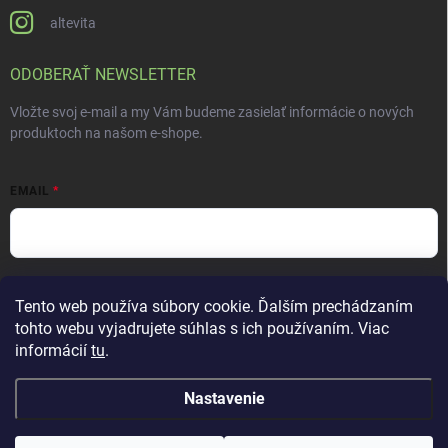
altevita
ODOBERAŤ NEWSLETTER
Vložte svoj e-mail a my Vám budeme zasielať informácie o nových
produktoch na našom e-shope.
EMAIL
Vložením e-mailu súhlasíte s
podmienkami ochrany osobných údajov
Tento web používa súbory cookie. Ďalším prechádzaním
Prihlásiť sa
tohto webu vyjadrujete súhlas s ich používaním. Viac
informácií
tu
.
Nastavenie
Copyright 2026
ALTEVITA Group s.r.o., life - health - beauty
. Všetky práva