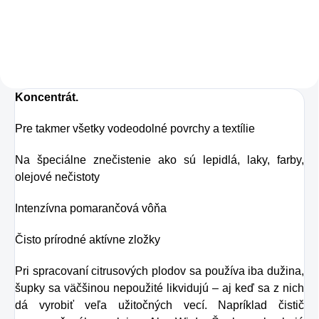
Charlie's Organics.
pokožky. Tvorí ju,
Táto perlivá voda s
dokonca, až
prírodnou malinovou
v množstve 80 %.
a limetkovou šťavou
Ako dobre vieme,
je vyrobená z BIO
Koncentrát.
pokožku ovplyvňujú
certifikovaných
mnohé faktory,
Pre takmer všetky vodeodolné povrchy a textílie
prísad. Je skvelá na
dôsledkom čoho
zahnanie smädu
Na špeciálne znečistenie ako sú lepidlá, laky, farby,
môže produkcia
olejové nečistoty
alebo len ako
kolagénu zanikať.
osvieženie v týchto
Intenzívna pomarančová vôňa
Preto rad prichádza
sparných dňoch.
na produkt Verisol,
Čisto prírodné aktívne zložky
ktorý je v tomto
Pri spracovaní citrusových plodov sa používa iba dužina,
prípade skvelým
šupky sa väčšinou nepoužité likvidujú – aj keď sa z nich
riešením.
dá vyrobiť veľa užitočných vecí. Napríklad čistič