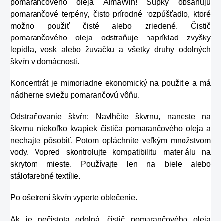
pomarančového oleja AlmaWin! Šupky obsahujú
pomarančové terpény, čisto prírodné rozpúšťadlo, ktoré
možno použiť čisté alebo zriedené. Čistič
pomarančového oleja odstraňuje napríklad zvyšky
lepidla, vosk alebo žuvačku a všetky druhy odolných
škvŕn v domácnosti.
Koncentrát je mimoriadne ekonomický na použitie a má
nádherne sviežu pomarančovú vôňu.
Odstraňovanie škvŕn: Navlhčite škvrnu, naneste na
škvrnu niekoľko kvapiek čističa pomarančového oleja a
nechajte pôsobiť. Potom opláchnite veľkým množstvom
vody. Vopred skontrolujte kompatibilitu materiálu na
skrytom mieste. Používajte len na biele alebo
stálofarebné textílie.
Po ošetrení škvŕn vyperte oblečenie.
Ak je nečistota odolná, čistič pomarančového oleja