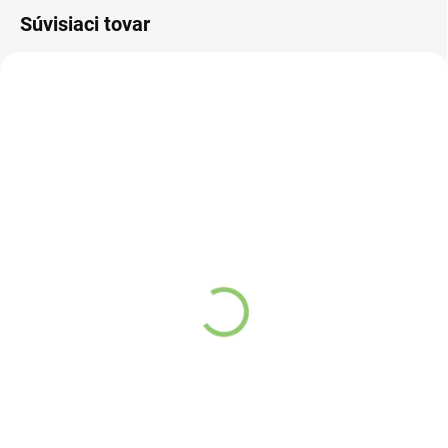
Súvisiaci tovar
NOVINKA
NOVINKA
83247
83300
SKLADOM
VYPREDANÉ
(>5 KS)
Charlie's Organics sýtená
Altevita Collagen
pitná voda s malinovou a
Peptides Pure Premium
limetkovou šťavou 330
Box 25 x 8g
ml
Detail
Detail
Zažite pravú
Kolagén sa považuje
osviežujúcu chuť s
za hlavnú zložku