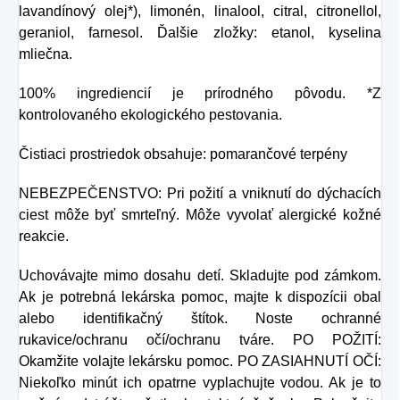
lavandínový olej*), limonén, linalool, citral, citronellol,
geraniol, farnesol. Ďalšie zložky: etanol, kyselina
mliečna.
100% ingrediencií je prírodného pôvodu. *Z
kontrolovaného ekologického pestovania.
Čistiaci prostriedok obsahuje: pomarančové terpény
NEBEZPEČENSTVO: Pri požití a vniknutí do dýchacích
ciest môže byť smrteľný. Môže vyvolať alergické kožné
reakcie.
Uchovávajte mimo dosahu detí. Skladujte pod zámkom.
Ak je potrebná lekárska pomoc, majte k dispozícii obal
alebo identifikačný štítok. Noste ochranné
rukavice/ochranu očí/ochranu tváre. PO POŽITÍ:
Okamžite volajte lekársku pomoc. PO ZASIAHNUTÍ OČÍ:
Niekoľko minút ich opatrne vyplachujte vodou. Ak je to