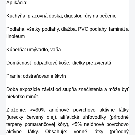
Aplikácia:
Kuchyňa: pracovná doska, digestor, rúry na pečenie
Podlaha: všetky podlahy, dlažba, PVC podlahy, laminát a
linoleum
Kúpeľňa: umývadlo, vaňa
Domácnosť: odpadkové koše, klietky pre zvieratá
Pranie: odstraňovanie škvŕn
Doba expozície závisí od stupňa znečistenia a môže byť
niekoľko minút.
Zloženie: >=30% aniónové povrchovo aktívne látky
(turecký červený olej), alifatické uhľovodíky (prírodné
terpény pomarančovej kôry), <5% neiónové povrchovo
aktívne látky. Obsahuje: vonné látky (prírodný