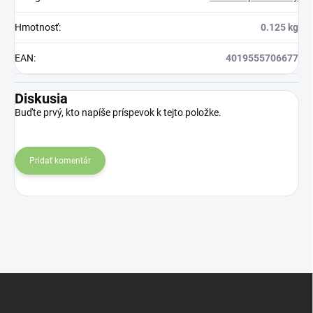
Hmotnosť
:
0.125 kg
EAN
:
4019555706677
Diskusia
Buďte prvý, kto napíše príspevok k tejto položke.
Pridať komentár
Z
á
p