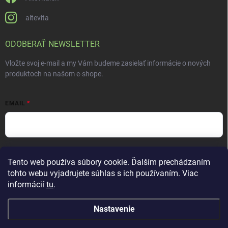
altevita
ODOBERAŤ NEWSLETTER
Vložte svoj e-mail a my Vám budeme zasielať informácie o nových
produktoch na našom e-shope.
EMAIL
Vložením e-mailu súhlasíte s
podmienkami ochrany osobných údajov
Tento web používa súbory cookie. Ďalším prechádzaním
Prihlásiť sa
tohto webu vyjadrujete súhlas s ich používaním. Viac
informácií
tu
.
Nastavenie