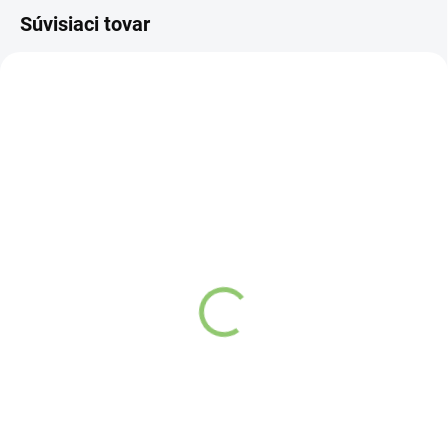
Súvisiaci tovar
NOVINKA
83300
SKLADOM
(>5 KS)
Altevita Collagen
Peptides Pure Premium
Box 25 x 8g
Detail
Kolagén sa považuje
za hlavnú zložku