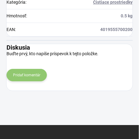
Kategória
:
Čistiace prostriedky
Hmotnosť
:
0.5 kg
EAN
:
4019555700200
Diskusia
Buďte prvý, kto napíše príspevok k tejto položke.
Pridať komentár
Z
á