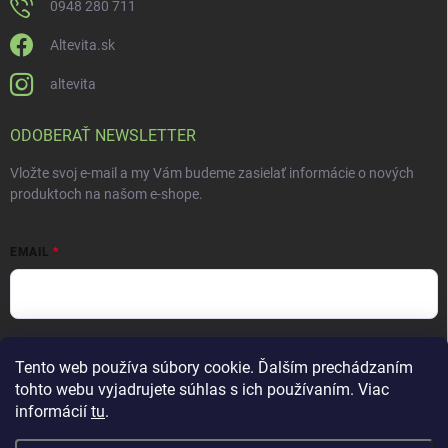
0948 280 711
Altevita.sk
altevita
ODOBERAŤ NEWSLETTER
Vložte svoj e-mail a my Vám budeme zasielať informácie o nových
produktoch na našom e-shope.
EMAIL
Vložením e-mailu súhlasíte s
podmienkami ochrany osobných údajov
Tento web používa súbory cookie. Ďalším prechádzaním
Prihlásiť sa
tohto webu vyjadrujete súhlas s ich používaním. Viac
informácií
tu
.