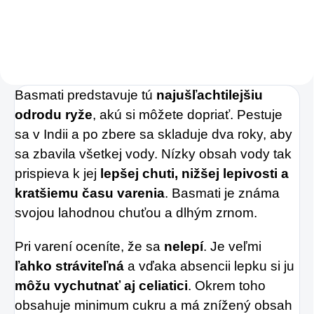
Charlie's Organics.
Táto perlivá voda s
prírodnou malinovou
a limetkovou šťavou
Basmati predstavuje tú
najušľachtilejšiu
je vyrobená z BIO
odrodu ryže
, akú si môžete dopriať. Pestuje
certifikovaných
sa v Indii a po zbere sa skladuje dva roky, aby
prísad. Je skvelá na
sa zbavila všetkej vody. Nízky obsah vody tak
zahnanie smädu
prispieva k jej
lepšej chuti, nižšej lepivosti a
alebo len ako
kratšiemu času varenia
. Basmati je známa
osvieženie v týchto
svojou lahodnou chuťou a dlhým zrnom.
sparných dňoch.
Pri varení oceníte, že sa
nelepí
. Je veľmi
ľahko stráviteľná
a vďaka absencii lepku si ju
môžu vychutnať aj celiatici
. Okrem toho
obsahuje minimum cukru a má znížený obsah