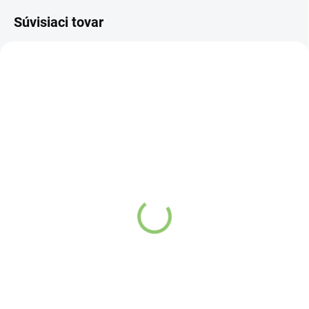
Súvisiaci tovar
NOVINKA
83247
VYPREDANÉ
Charlie's Organics sýtená
pitná voda s malinovou a
limetkovou šťavou 330
ml
Detail
Zažite pravú
osviežujúcu chuť s