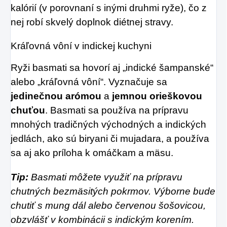
kalórií (v porovnaní s inými druhmi ryže), čo z
nej robí skvelý doplnok diétnej stravy.
Kráľovná vôní v indickej kuchyni
Ryži basmati sa hovorí aj „indické šampanské“
alebo „kráľovná vôní“. Vyznačuje sa
jedinečnou arómou
a
jemnou orieškovou
chuťou
. Basmati sa používa na prípravu
mnohých tradičných východných a indických
jedlách, ako sú biryani či mujadara, a používa
sa aj ako príloha k omáčkam a mäsu.
Tip:
Basmati môžete využiť na prípravu
chutných bezmäsitých pokrmov. Výborne bude
chutiť s
mung dál
alebo
červenou šošovicou
,
obzvlášť v kombinácii s indickým korením.