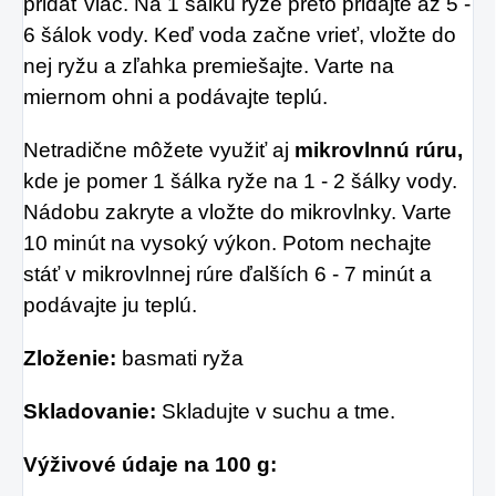
pridať viac. Na 1 šálku ryže preto pridajte až 5 -
6 šálok vody. Keď voda začne vrieť, vložte do
nej ryžu a zľahka premiešajte. Varte na
miernom ohni a podávajte teplú.
Netradične môžete využiť aj
mikrovlnnú rúru,
kde je pomer 1 šálka ryže na 1 - 2 šálky vody.
Nádobu zakryte a vložte do mikrovlnky. Varte
10 minút na vysoký výkon. Potom nechajte
stáť v mikrovlnnej rúre ďalších 6 - 7 minút a
podávajte ju teplú.
Zloženie:
basmati ryža
Skladovanie:
Skladujte v suchu a tme.
Výživové údaje na 100 g: