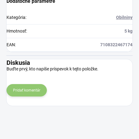
Dodatočné parametre
Kategória
:
Obilniny
Hmotnosť
:
5 kg
EAN
:
7108322467174
Diskusia
Buďte prvý, kto napíše príspevok k tejto položke.
Pridať komentár