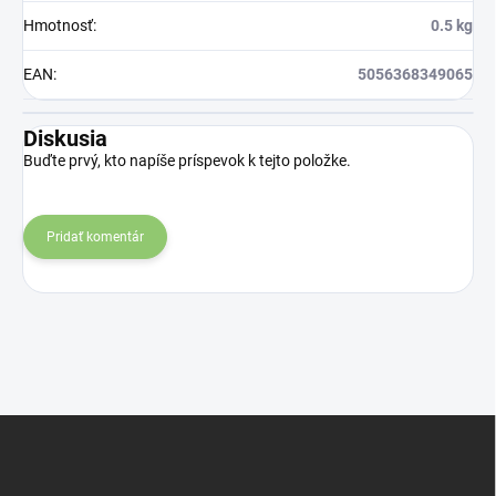
Hmotnosť
:
0.5 kg
EAN
:
5056368349065
Diskusia
Buďte prvý, kto napíše príspevok k tejto položke.
Pridať komentár
Z
á
p