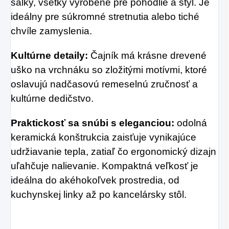
šálky, všetky vyrobené pre pohodlie a štýl. Je
ideálny pre súkromné stretnutia alebo tiché
chvíle zamyslenia.
Kultúrne detaily:
Čajník má krásne drevené
uško na vrchnáku so zložitými motívmi, ktoré
oslavujú nadčasovú remeselnú zručnosť a
kultúrne dedičstvo.
Praktickosť sa snúbi s eleganciou:
odolná
keramická konštrukcia zaisťuje vynikajúce
udržiavanie tepla, zatiaľ čo ergonomický dizajn
uľahčuje nalievanie. Kompaktná veľkosť je
ideálna do akéhokoľvek prostredia, od
kuchynskej linky až po kancelársky stôl.