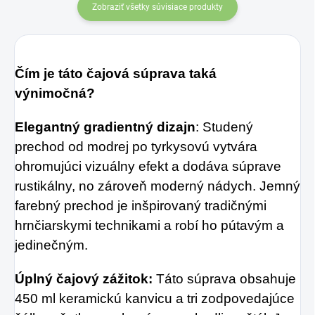
Zobraziť všetky súvisiace produkty
Čím je táto čajová súprava taká
výnimočná?
Elegantný gradientný dizajn
: Studený
prechod od modrej po tyrkysovú vytvára
ohromujúci vizuálny efekt a dodáva súprave
rustikálny, no zároveň moderný nádych. Jemný
farebný prechod je inšpirovaný tradičnými
hrnčiarskymi technikami a robí ho pútavým a
jedinečným.
Úplný čajový zážitok:
Táto súprava obsahuje
450 ml keramickú kanvicu a tri zodpovedajúce